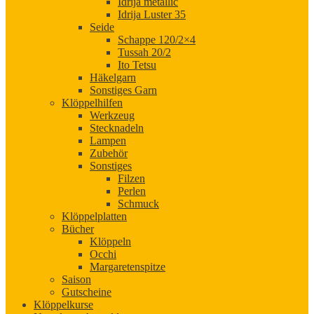
Idrija metallic
Idrija Luster 35
Seide
Schappe 120/2×4
Tussah 20/2
Ito Tetsu
Häkelgarn
Sonstiges Garn
Klöppelhilfen
Werkzeug
Stecknadeln
Lampen
Zubehör
Sonstiges
Filzen
Perlen
Schmuck
Klöppelplatten
Bücher
Klöppeln
Occhi
Margaretenspitze
Saison
Gutscheine
Klöppelkurse