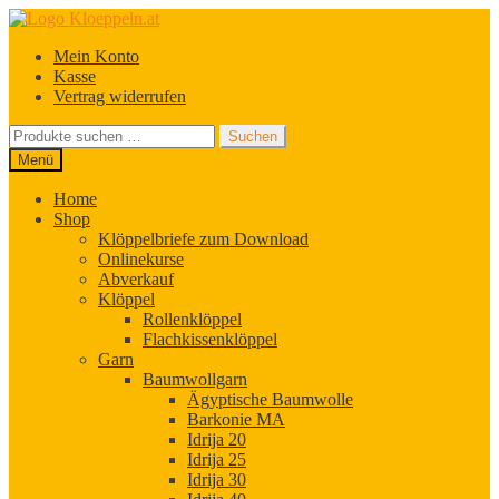
Zur
Zum
Navigation
Inhalt
Mein Konto
springen
springen
Kasse
Vertrag widerrufen
Suchen
Suchen
nach:
Menü
Home
Shop
Klöppelbriefe zum Download
Onlinekurse
Abverkauf
Klöppel
Rollenklöppel
Flachkissenklöppel
Garn
Baumwollgarn
Ägyptische Baumwolle
Barkonie MA
Idrija 20
Idrija 25
Idrija 30