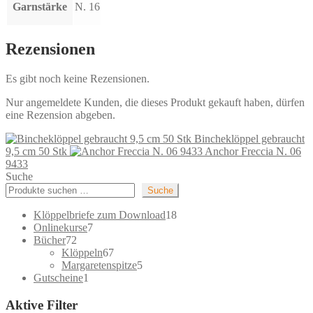
Garnstärke
N. 16
Rezensionen
Es gibt noch keine Rezensionen.
Nur angemeldete Kunden, die dieses Produkt gekauft haben, dürfen
eine Rezension abgeben.
Bincheklöppel gebraucht
9,5 cm 50 Stk
Anchor Freccia N. 06
9433
Suche
Suche
18
Klöppelbriefe zum Download
18
7
Produkte
Onlinekurse
7
72
Produkte
Bücher
72
Produkte
67
Klöppeln
67
Produkte
5
Margaretenspitze
5
1
Produkte
Gutscheine
1
Produkt
Aktive Filter