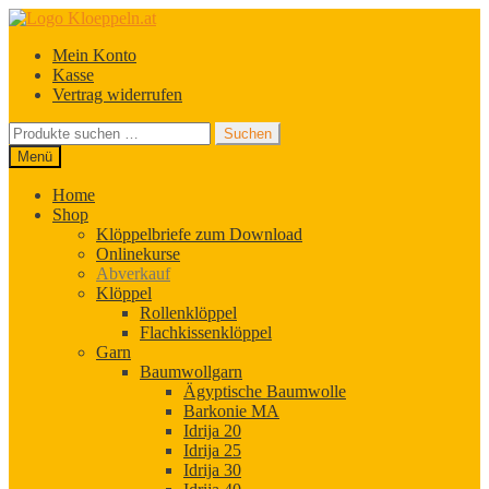
Zur
Zum
Navigation
Inhalt
Mein Konto
springen
springen
Kasse
Vertrag widerrufen
Suchen
Suchen
nach:
Menü
Home
Shop
Klöppelbriefe zum Download
Onlinekurse
Abverkauf
Klöppel
Rollenklöppel
Flachkissenklöppel
Garn
Baumwollgarn
Ägyptische Baumwolle
Barkonie MA
Idrija 20
Idrija 25
Idrija 30