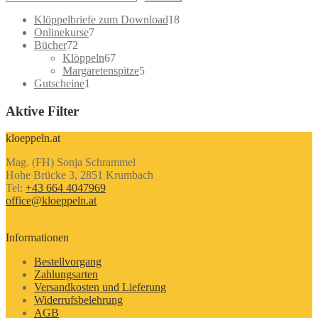
18
Klöppelbriefe zum Download
18
7
Produkte
Onlinekurse
7
72
Produkte
Bücher
72
Produkte
67
Klöppeln
67
Produkte
5
Margaretenspitze
5
1
Produkte
Gutscheine
1
Produkt
Aktive Filter
kloeppeln.at
Mag. (FH) Sonja Schrammel
Hohe Brücke 3, 2851 Krumbach
Tel:
+43 664 4047969
office@kloeppeln.at
Informationen
Bestellvorgang
Zahlungsarten
Versandkosten und Lieferung
Widerrufsbelehrung
AGB