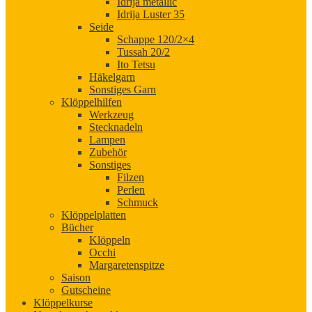
Idrija metallic
Idrija Luster 35
Seide
Schappe 120/2×4
Tussah 20/2
Ito Tetsu
Häkelgarn
Sonstiges Garn
Klöppelhilfen
Werkzeug
Stecknadeln
Lampen
Zubehör
Sonstiges
Filzen
Perlen
Schmuck
Klöppelplatten
Bücher
Klöppeln
Occhi
Margaretenspitze
Saison
Gutscheine
Klöppelkurse