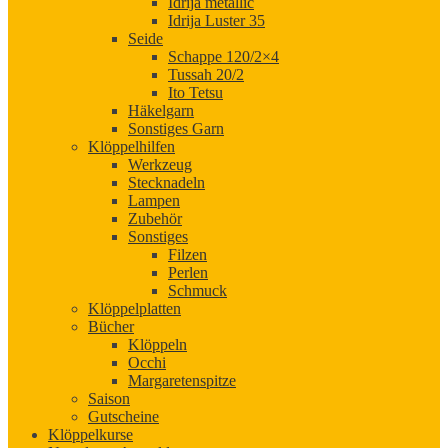
Idrija metallic
Idrija Luster 35
Seide
Schappe 120/2×4
Tussah 20/2
Ito Tetsu
Häkelgarn
Sonstiges Garn
Klöppelhilfen
Werkzeug
Stecknadeln
Lampen
Zubehör
Sonstiges
Filzen
Perlen
Schmuck
Klöppelplatten
Bücher
Klöppeln
Occhi
Margaretenspitze
Saison
Gutscheine
Klöppelkurse