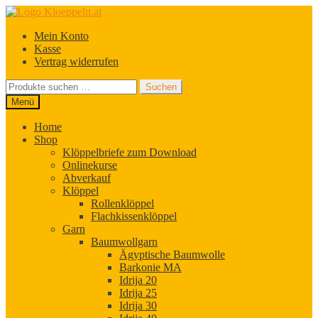
Zur
Zum
Navigation
Inhalt
Mein Konto
springen
springen
Kasse
Vertrag widerrufen
Suchen
Suchen
nach:
Menü
Home
Shop
Klöppelbriefe zum Download
Onlinekurse
Abverkauf
Klöppel
Rollenklöppel
Flachkissenklöppel
Garn
Baumwollgarn
Ägyptische Baumwolle
Barkonie MA
Idrija 20
Idrija 25
Idrija 30