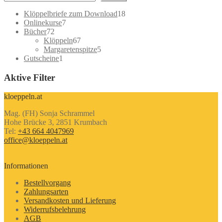
18
Klöppelbriefe zum Download
18
7
Produkte
Onlinekurse
7
72
Produkte
Bücher
72
Produkte
67
Klöppeln
67
Produkte
5
Margaretenspitze
5
1
Produkte
Gutscheine
1
Produkt
Aktive Filter
kloeppeln.at
Mag. (FH) Sonja Schrammel
Hohe Brücke 3, 2851 Krumbach
Tel:
+43 664 4047969
office@kloeppeln.at
Informationen
Bestellvorgang
Zahlungsarten
Versandkosten und Lieferung
Widerrufsbelehrung
AGB