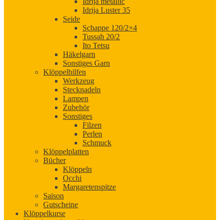
Idrija metallic
Idrija Luster 35
Seide
Schappe 120/2×4
Tussah 20/2
Ito Tetsu
Häkelgarn
Sonstiges Garn
Klöppelhilfen
Werkzeug
Stecknadeln
Lampen
Zubehör
Sonstiges
Filzen
Perlen
Schmuck
Klöppelplatten
Bücher
Klöppeln
Occhi
Margaretenspitze
Saison
Gutscheine
Klöppelkurse