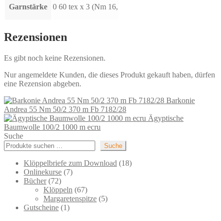
Garnstärke
0 60 tex x 3 (Nm 16,
Rezensionen
Es gibt noch keine Rezensionen.
Nur angemeldete Kunden, die dieses Produkt gekauft haben, dürfen
eine Rezension abgeben.
Barkonie
Andrea 55 Nm 50/2 370 m Fb 7182/28
Ägyptische
Baumwolle 100/2 1000 m ecru
Suche
Suche
18
Klöppelbriefe zum Download
18
7
Produkte
Onlinekurse
7
72
Produkte
Bücher
72
Produkte
67
Klöppeln
67
Produkte
5
Margaretenspitze
5
1
Produkte
Gutscheine
1
Produkt