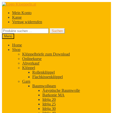
Zur
Zum
Navigation
Inhalt
Mein Konto
springen
springen
Kasse
Vertrag widerrufen
Suchen
Suchen
nach:
Menü
Home
Shop
Klöppelbriefe zum Download
Onlinekurse
Abverkauf
Klöppel
Rollenklöppel
Flachkissenklöppel
Garn
Baumwollgarn
Ägyptische Baumwolle
Barkonie MA
Idrija 20
Idrija 25
Idrija 30