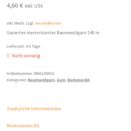
4,60
€
Mein Konto
inkl. USt.
inkl. MwSt.
zzgl.
Versandkosten
Gasiertes mercerisiertes Baumwollgarn 140 m
Lieferzeit:
4-5 Tage
Nicht vorrätig
Artikelnummer:
BMA100010
Kategorien:
Baumwollgarn
,
Garn
,
Barkonie MA
Zusätzliche Informationen
Rezensionen (0)