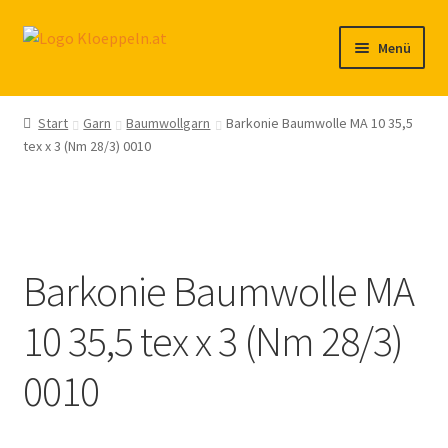
Zur
Zum
Menü
Navigation
Inhalt
springen
springen
Home
Start
Garn
Baumwollgarn
Barkonie Baumwolle MA 10 35,5
tex x 3 (Nm 28/3) 0010
Shop
Klöppelkurse
Links zu Partnern und Freunden
Barkonie Baumwolle MA
Newsletter Anmeldung
10 35,5 tex x 3 (Nm 28/3)
Kontakt
0010
Warenkorb