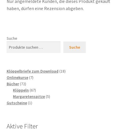
Nur angemeldete Kunden, die dieses Produkt gekauft
haben, dürfen eine Rezension abgeben.
Suche
Suche
18
Klöppelbriefe zum Download
18
7
Produkte
Onlinekurse
7
72
Produkte
Bücher
72
Produkte
67
Klöppeln
67
Produkte
5
Margaretenspitze
5
1
Produkte
Gutscheine
1
Produkt
Aktive Filter