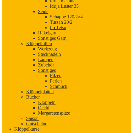
Idrija metallic
Idrija Luster 35
Seide
Schappe 120/2×4
Tussah 20/2
Ito Tetsu
Häkelgarn
Sonstiges Garn
Klöppelhilfen
Werkzeug
Stecknadeln
Lampen
Zubehör
Sonstiges
Filzen
Perlen
Schmuck
Klöppelplatten
Bücher
Klöppeln
Occhi
Margaretenspitze
Saison
Gutscheine
Klöppelkurse