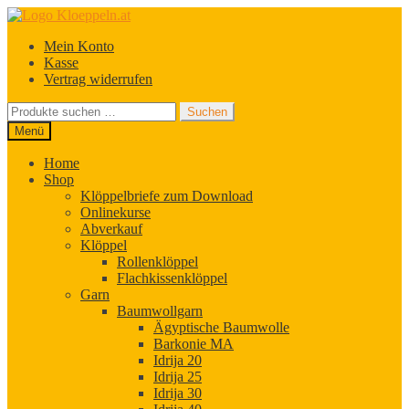
Zur
Zum
Navigation
Inhalt
Mein Konto
springen
springen
Kasse
Vertrag widerrufen
Suchen
Suchen
nach:
Menü
Home
Shop
Klöppelbriefe zum Download
Onlinekurse
Abverkauf
Klöppel
Rollenklöppel
Flachkissenklöppel
Garn
Baumwollgarn
Ägyptische Baumwolle
Barkonie MA
Idrija 20
Idrija 25
Idrija 30