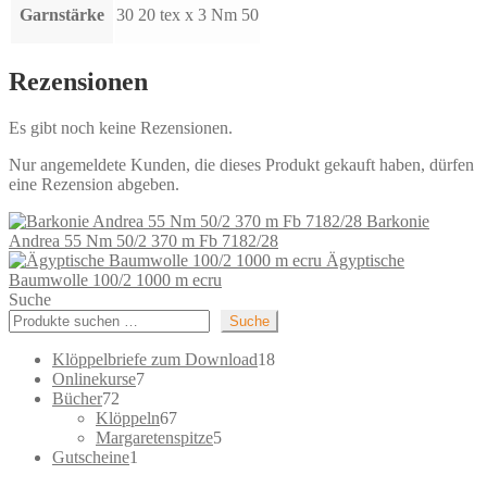
Garnstärke
30 20 tex x 3 Nm 50
Rezensionen
Es gibt noch keine Rezensionen.
Nur angemeldete Kunden, die dieses Produkt gekauft haben, dürfen
eine Rezension abgeben.
Barkonie
Andrea 55 Nm 50/2 370 m Fb 7182/28
Ägyptische
Baumwolle 100/2 1000 m ecru
Suche
Suche
18
Klöppelbriefe zum Download
18
7
Produkte
Onlinekurse
7
72
Produkte
Bücher
72
Produkte
67
Klöppeln
67
Produkte
5
Margaretenspitze
5
1
Produkte
Gutscheine
1
Produkt