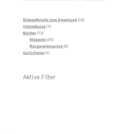
18
Klöppelbriefe zum Download
18
7
Produkte
Onlinekurse
7
72
Produkte
Bücher
72
Produkte
67
Klöppeln
67
Produkte
5
Margaretenspitze
5
1
Produkte
Gutscheine
1
Produkt
Aktive Filter