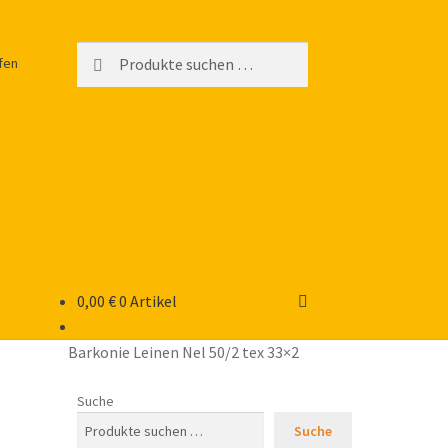
Suchen
Suchen
fen
nach:
0,00
€
0 Artikel
Barkonie Leinen Nel 50/2 tex 33×2
Suche
Suche