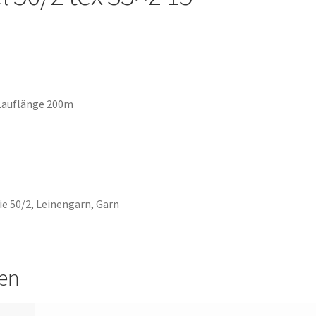
 Lauflänge 200m
ie 50/2
,
Leinengarn
,
Garn
nen