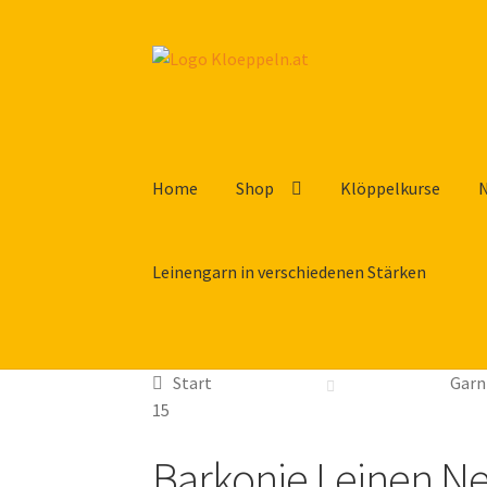
Zur
Zum
Navigation
Inhalt
springen
springen
Home
Shop
Klöppelkurse
Leinengarn in verschiedenen Stärken
Start
Garn
15
Barkonie Leinen Nel