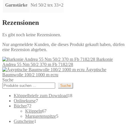
Garnstärke
Nel 50/2 tex 33×2
Rezensionen
Es gibt noch keine Rezensionen.
Nur angemeldete Kunden, die dieses Produkt gekauft haben, dürfen
eine Rezension abgeben.
Barkonie
Andrea 55 Nm 50/2 370 m Fb 7182/28
Ägyptische
Baumwolle 100/2 1000 m ecru
Suche
Suche
18
Klöppelbriefe zum Download
18
7
Produkte
Onlinekurse
7
72
Produkte
Bücher
72
Produkte
67
Klöppeln
67
Produkte
5
Margaretenspitze
5
1
Produkte
Gutscheine
1
Produkt