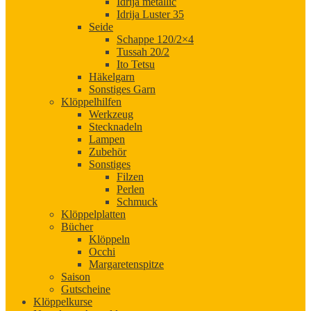
Idrija metallic
Idrija Luster 35
Seide
Schappe 120/2×4
Tussah 20/2
Ito Tetsu
Häkelgarn
Sonstiges Garn
Klöppelhilfen
Werkzeug
Stecknadeln
Lampen
Zubehör
Sonstiges
Filzen
Perlen
Schmuck
Klöppelplatten
Bücher
Klöppeln
Occhi
Margaretenspitze
Saison
Gutscheine
Klöppelkurse