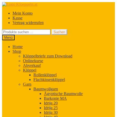
Zur
Zum
Navigation
Inhalt
Mein Konto
springen
springen
Kasse
Vertrag widerrufen
Suchen
Suchen
nach:
Menü
Home
Shop
Klöppelbriefe zum Download
Onlinekurse
Abverkauf
Klöppel
Rollenklöppel
Flachkissenklöppel
Garn
Baumwollgarn
Ägyptische Baumwolle
Barkonie MA
Idrija 20
Idrija 25
Idrija 30