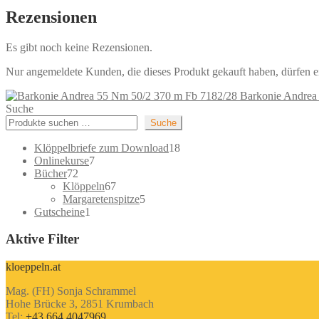
Rezensionen
Es gibt noch keine Rezensionen.
Nur angemeldete Kunden, die dieses Produkt gekauft haben, dürfen 
Barkonie Andrea
Suche
Suche
18
Klöppelbriefe zum Download
18
7
Produkte
Onlinekurse
7
72
Produkte
Bücher
72
Produkte
67
Klöppeln
67
Produkte
5
Margaretenspitze
5
1
Produkte
Gutscheine
1
Produkt
Aktive Filter
kloeppeln.at
Mag. (FH) Sonja Schrammel
Hohe Brücke 3, 2851 Krumbach
Tel:
+43 664 4047969