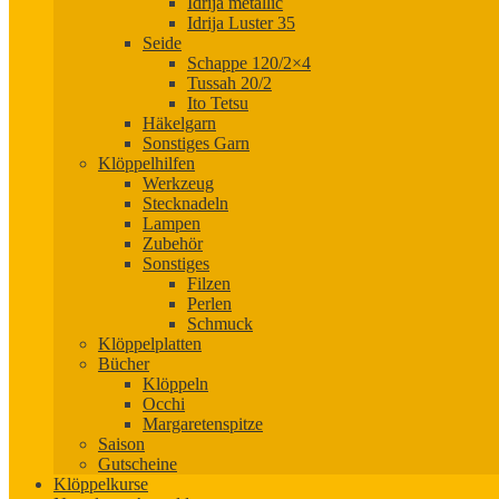
Idrija metallic
Idrija Luster 35
Seide
Schappe 120/2×4
Tussah 20/2
Ito Tetsu
Häkelgarn
Sonstiges Garn
Klöppelhilfen
Werkzeug
Stecknadeln
Lampen
Zubehör
Sonstiges
Filzen
Perlen
Schmuck
Klöppelplatten
Bücher
Klöppeln
Occhi
Margaretenspitze
Saison
Gutscheine
Klöppelkurse