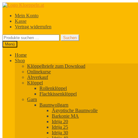
Zur
Zum
Navigation
Inhalt
Mein Konto
springen
springen
Kasse
Vertrag widerrufen
Suchen
Suchen
nach:
Menü
Home
Shop
Klöppelbriefe zum Download
Onlinekurse
Abverkauf
Klöppel
Rollenklöppel
Flachkissenklöppel
Garn
Baumwollgarn
Ägyptische Baumwolle
Barkonie MA
Idrija 20
Idrija 25
Idrija 30