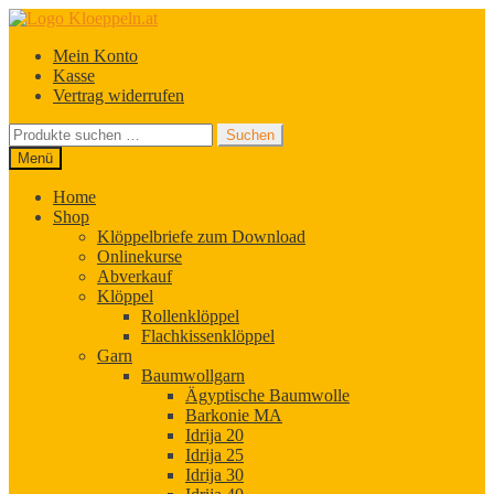
Zur
Zum
Navigation
Inhalt
Mein Konto
springen
springen
Kasse
Vertrag widerrufen
Suchen
Suchen
nach:
Menü
Home
Shop
Klöppelbriefe zum Download
Onlinekurse
Abverkauf
Klöppel
Rollenklöppel
Flachkissenklöppel
Garn
Baumwollgarn
Ägyptische Baumwolle
Barkonie MA
Idrija 20
Idrija 25
Idrija 30