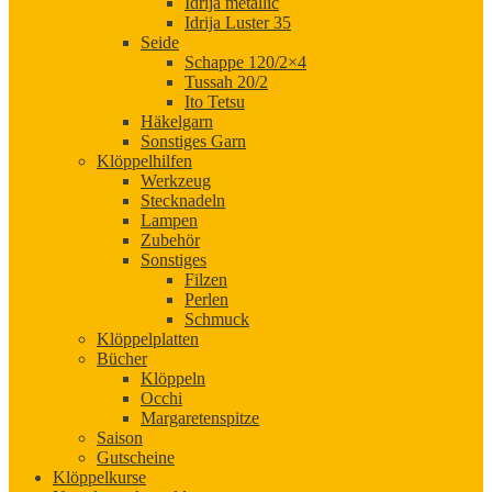
Idrija metallic
Idrija Luster 35
Seide
Schappe 120/2×4
Tussah 20/2
Ito Tetsu
Häkelgarn
Sonstiges Garn
Klöppelhilfen
Werkzeug
Stecknadeln
Lampen
Zubehör
Sonstiges
Filzen
Perlen
Schmuck
Klöppelplatten
Bücher
Klöppeln
Occhi
Margaretenspitze
Saison
Gutscheine
Klöppelkurse