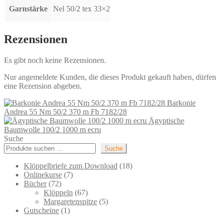
Garnstärke
Nel 50/2 tex 33×2
Rezensionen
Es gibt noch keine Rezensionen.
Nur angemeldete Kunden, die dieses Produkt gekauft haben, dürfen
eine Rezension abgeben.
Barkonie
Andrea 55 Nm 50/2 370 m Fb 7182/28
Ägyptische
Baumwolle 100/2 1000 m ecru
Suche
Suche
18
Klöppelbriefe zum Download
18
7
Produkte
Onlinekurse
7
72
Produkte
Bücher
72
Produkte
67
Klöppeln
67
Produkte
5
Margaretenspitze
5
1
Produkte
Gutscheine
1
Produkt