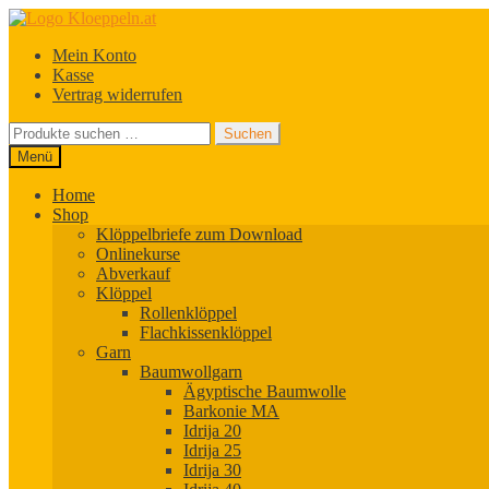
Zur
Zum
Navigation
Inhalt
Mein Konto
springen
springen
Kasse
Vertrag widerrufen
Suchen
Suchen
nach:
Menü
Home
Shop
Klöppelbriefe zum Download
Onlinekurse
Abverkauf
Klöppel
Rollenklöppel
Flachkissenklöppel
Garn
Baumwollgarn
Ägyptische Baumwolle
Barkonie MA
Idrija 20
Idrija 25
Idrija 30