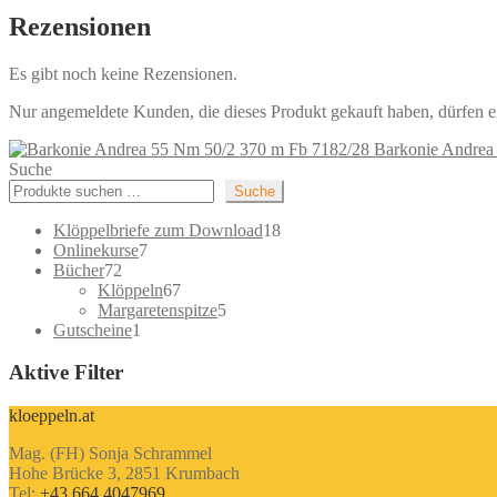
Rezensionen
Es gibt noch keine Rezensionen.
Nur angemeldete Kunden, die dieses Produkt gekauft haben, dürfen 
Barkonie Andrea
Suche
Suche
18
Klöppelbriefe zum Download
18
7
Produkte
Onlinekurse
7
72
Produkte
Bücher
72
Produkte
67
Klöppeln
67
Produkte
5
Margaretenspitze
5
1
Produkte
Gutscheine
1
Produkt
Aktive Filter
kloeppeln.at
Mag. (FH) Sonja Schrammel
Hohe Brücke 3, 2851 Krumbach
Tel:
+43 664 4047969