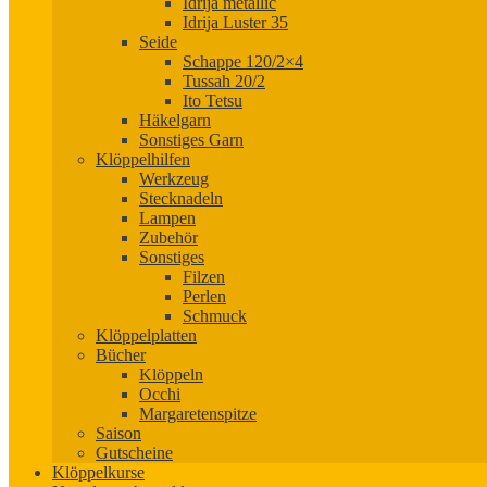
Idrija metallic
Idrija Luster 35
Seide
Schappe 120/2×4
Tussah 20/2
Ito Tetsu
Häkelgarn
Sonstiges Garn
Klöppelhilfen
Werkzeug
Stecknadeln
Lampen
Zubehör
Sonstiges
Filzen
Perlen
Schmuck
Klöppelplatten
Bücher
Klöppeln
Occhi
Margaretenspitze
Saison
Gutscheine
Klöppelkurse