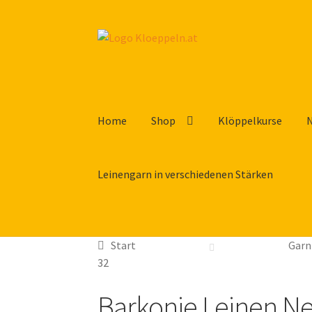
Zur
Zum
Navigation
Inhalt
springen
springen
Home
Shop
Klöppelkurse
Leinengarn in verschiedenen Stärken
Start
Garn
32
Barkonie Leinen Nel