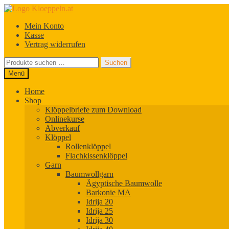
Zur
Zum
Navigation
Inhalt
Mein Konto
springen
springen
Kasse
Vertrag widerrufen
Suchen
Suchen
nach:
Menü
Home
Shop
Klöppelbriefe zum Download
Onlinekurse
Abverkauf
Klöppel
Rollenklöppel
Flachkissenklöppel
Garn
Baumwollgarn
Ägyptische Baumwolle
Barkonie MA
Idrija 20
Idrija 25
Idrija 30