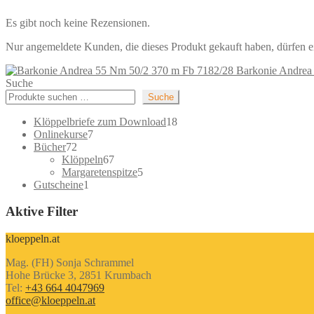
Es gibt noch keine Rezensionen.
Nur angemeldete Kunden, die dieses Produkt gekauft haben, dürfen 
Barkonie Andrea
Suche
Suche
18
Klöppelbriefe zum Download
18
7
Produkte
Onlinekurse
7
72
Produkte
Bücher
72
Produkte
67
Klöppeln
67
Produkte
5
Margaretenspitze
5
1
Produkte
Gutscheine
1
Produkt
Aktive Filter
kloeppeln.at
Mag. (FH) Sonja Schrammel
Hohe Brücke 3, 2851 Krumbach
Tel:
+43 664 4047969
office@kloeppeln.at