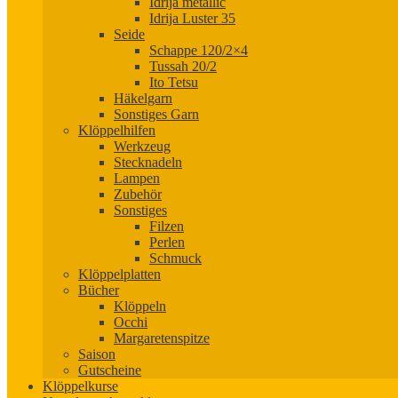
Idrija metallic
Idrija Luster 35
Seide
Schappe 120/2×4
Tussah 20/2
Ito Tetsu
Häkelgarn
Sonstiges Garn
Klöppelhilfen
Werkzeug
Stecknadeln
Lampen
Zubehör
Sonstiges
Filzen
Perlen
Schmuck
Klöppelplatten
Bücher
Klöppeln
Occhi
Margaretenspitze
Saison
Gutscheine
Klöppelkurse