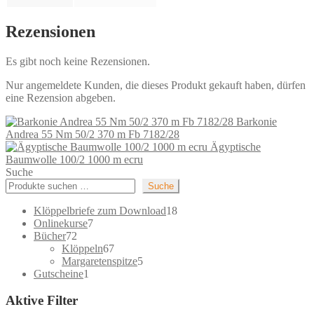
Rezensionen
Es gibt noch keine Rezensionen.
Nur angemeldete Kunden, die dieses Produkt gekauft haben, dürfen
eine Rezension abgeben.
Barkonie
Andrea 55 Nm 50/2 370 m Fb 7182/28
Ägyptische
Baumwolle 100/2 1000 m ecru
Suche
Suche
18
Klöppelbriefe zum Download
18
7
Produkte
Onlinekurse
7
72
Produkte
Bücher
72
Produkte
67
Klöppeln
67
Produkte
5
Margaretenspitze
5
1
Produkte
Gutscheine
1
Produkt
Aktive Filter