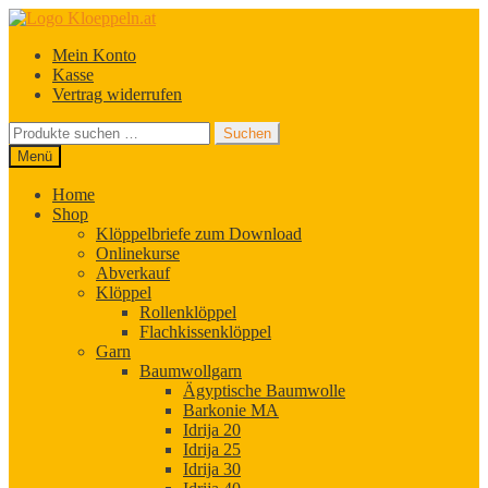
Zur
Zum
Navigation
Inhalt
Mein Konto
springen
springen
Kasse
Vertrag widerrufen
Suchen
Suchen
nach:
Menü
Home
Shop
Klöppelbriefe zum Download
Onlinekurse
Abverkauf
Klöppel
Rollenklöppel
Flachkissenklöppel
Garn
Baumwollgarn
Ägyptische Baumwolle
Barkonie MA
Idrija 20
Idrija 25
Idrija 30