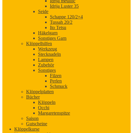
Idrija metallic
Idrija Luster 35
Seide
Schappe 120/2×4
Tussah 20/2
Ito Tetsu
Häkelgarn
Sonstiges Garn
Klöppelhilfen
Werkzeug
Stecknadeln
Lampen
Zubehör
Sonstiges
Filzen
Perlen
Schmuck
Klöppelplatten
Bücher
Klöppeln
Occhi
Margaretenspitze
Saison
Gutscheine
Klöppelkurse