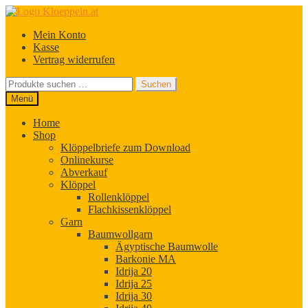
Zur
Zum
Navigation
Inhalt
Mein Konto
springen
springen
Kasse
Vertrag widerrufen
Suchen
Suchen
nach:
Menü
Home
Shop
Klöppelbriefe zum Download
Onlinekurse
Abverkauf
Klöppel
Rollenklöppel
Flachkissenklöppel
Garn
Baumwollgarn
Ägyptische Baumwolle
Barkonie MA
Idrija 20
Idrija 25
Idrija 30