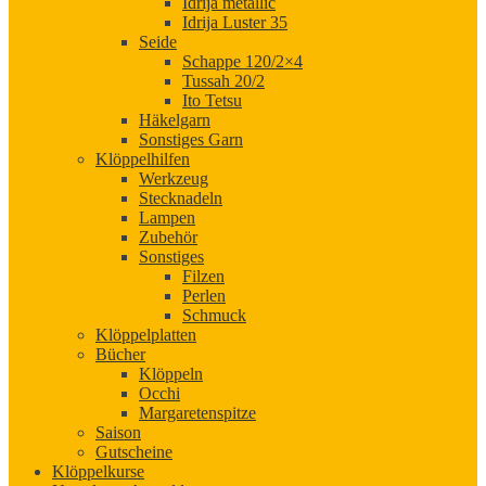
Idrija metallic
Idrija Luster 35
Seide
Schappe 120/2×4
Tussah 20/2
Ito Tetsu
Häkelgarn
Sonstiges Garn
Klöppelhilfen
Werkzeug
Stecknadeln
Lampen
Zubehör
Sonstiges
Filzen
Perlen
Schmuck
Klöppelplatten
Bücher
Klöppeln
Occhi
Margaretenspitze
Saison
Gutscheine
Klöppelkurse