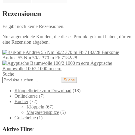
Rezensionen
Es gibt noch keine Rezensionen.
Nur angemeldete Kunden, die dieses Produkt gekauft haben, dürfen
eine Rezension abgeben.
Barkonie
Andrea 55 Nm 50/2 370 m Fb 7182/28
Ägyptische
Baumwolle 100/2 1000 m ecru
Suche
Suche
18
Klöppelbriefe zum Download
18
7
Produkte
Onlinekurse
7
72
Produkte
Bücher
72
Produkte
67
Klöppeln
67
Produkte
5
Margaretenspitze
5
1
Produkte
Gutscheine
1
Produkt
Aktive Filter