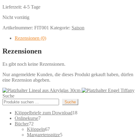
Lieferzeit:
4-5 Tage
Nicht vorrätig
Artikelnummer:
FIT001
Kategorie:
Saison
Rezensionen (0)
Rezensionen
Es gibt noch keine Rezensionen.
Nur angemeldete Kunden, die dieses Produkt gekauft haben, dürfen
eine Rezension abgeben.
Lineal aus Akrylglas 30cm
Engel Tiffany
Suche
Suche
18
Klöppelbriefe zum Download
18
7
Produkte
Onlinekurse
7
72
Produkte
Bücher
72
Produkte
67
Klöppeln
67
Produkte
5
Margaretenspitze
5