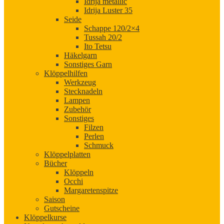
Idrija metallic
Idrija Luster 35
Seide
Schappe 120/2×4
Tussah 20/2
Ito Tetsu
Häkelgarn
Sonstiges Garn
Klöppelhilfen
Werkzeug
Stecknadeln
Lampen
Zubehör
Sonstiges
Filzen
Perlen
Schmuck
Klöppelplatten
Bücher
Klöppeln
Occhi
Margaretenspitze
Saison
Gutscheine
Klöppelkurse