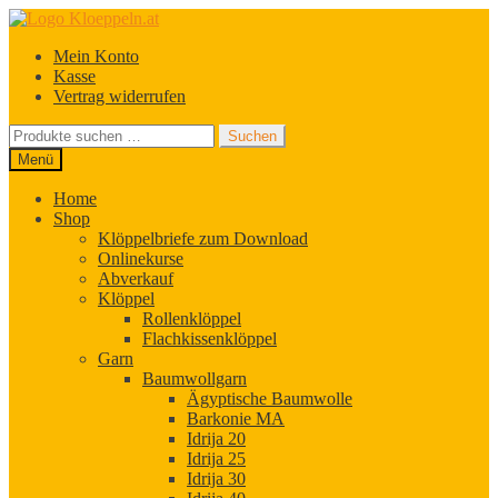
Zur
Zum
Navigation
Inhalt
Mein Konto
springen
springen
Kasse
Vertrag widerrufen
Suchen
Suchen
nach:
Menü
Home
Shop
Klöppelbriefe zum Download
Onlinekurse
Abverkauf
Klöppel
Rollenklöppel
Flachkissenklöppel
Garn
Baumwollgarn
Ägyptische Baumwolle
Barkonie MA
Idrija 20
Idrija 25
Idrija 30