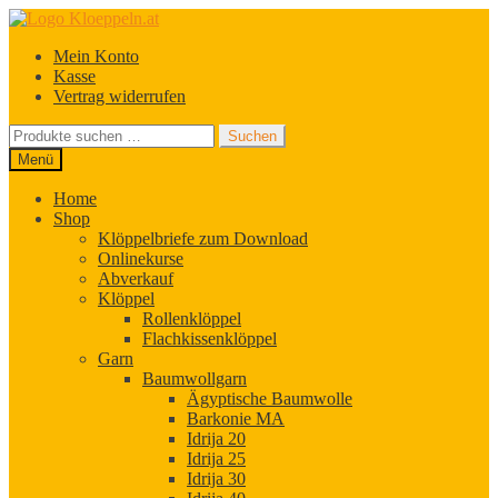
Zur
Zum
Navigation
Inhalt
Mein Konto
springen
springen
Kasse
Vertrag widerrufen
Suchen
Suchen
nach:
Menü
Home
Shop
Klöppelbriefe zum Download
Onlinekurse
Abverkauf
Klöppel
Rollenklöppel
Flachkissenklöppel
Garn
Baumwollgarn
Ägyptische Baumwolle
Barkonie MA
Idrija 20
Idrija 25
Idrija 30