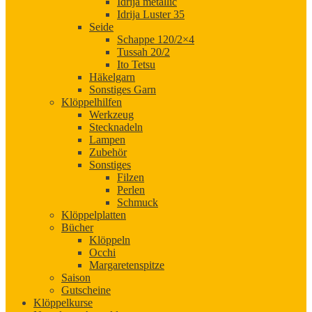
Idrija metallic
Idrija Luster 35
Seide
Schappe 120/2×4
Tussah 20/2
Ito Tetsu
Häkelgarn
Sonstiges Garn
Klöppelhilfen
Werkzeug
Stecknadeln
Lampen
Zubehör
Sonstiges
Filzen
Perlen
Schmuck
Klöppelplatten
Bücher
Klöppeln
Occhi
Margaretenspitze
Saison
Gutscheine
Klöppelkurse