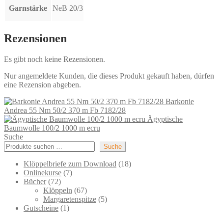
Garnstärke
NeB 20/3
Rezensionen
Es gibt noch keine Rezensionen.
Nur angemeldete Kunden, die dieses Produkt gekauft haben, dürfen
eine Rezension abgeben.
Barkonie
Andrea 55 Nm 50/2 370 m Fb 7182/28
Ägyptische
Baumwolle 100/2 1000 m ecru
Suche
Suche
18
Klöppelbriefe zum Download
18
7
Produkte
Onlinekurse
7
72
Produkte
Bücher
72
Produkte
67
Klöppeln
67
Produkte
5
Margaretenspitze
5
1
Produkte
Gutscheine
1
Produkt