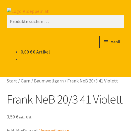
Zur
Zum
Suchen
Navigation
Inhalt
Suchen
springen
springen
nach:
Menü
0,00
€
0 Artikel
Home
Shop
Start
/
Garn
/
Baumwollgarn
/
Frank NeB 20/3 41 Violett
Klöppelkurse
Frank NeB 20/3 41 Violett
Links zu Partnern und Freunden
3,50
€
Newsletter Anmeldung
inkl. USt.
inkl. MwSt.
zzgl.
Versandkosten