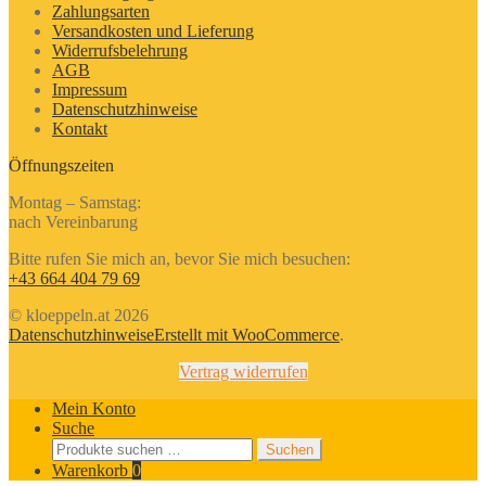
Zahlungsarten
Versandkosten und Lieferung
Widerrufsbelehrung
AGB
Impressum
Datenschutzhinweise
Kontakt
Öffnungszeiten
Montag – Samstag:
nach Vereinbarung
Bitte rufen Sie mich an, bevor Sie mich besuchen:
+43 664 404 79 69
© kloeppeln.at 2026
Datenschutzhinweise
Erstellt mit WooCommerce
.
Vertrag widerrufen
Mein Konto
Suche
Suchen
Suchen
nach:
Warenkorb
0