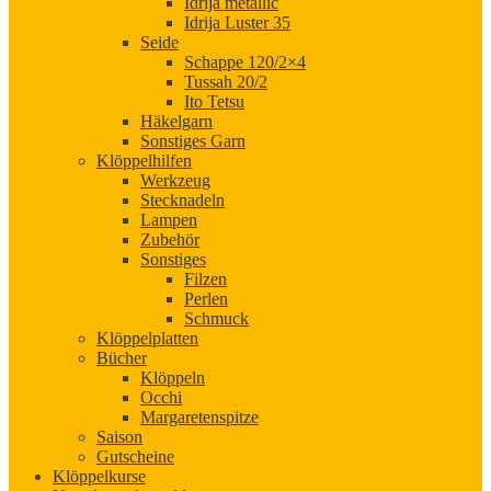
Idrija metallic
Idrija Luster 35
Seide
Schappe 120/2×4
Tussah 20/2
Ito Tetsu
Häkelgarn
Sonstiges Garn
Klöppelhilfen
Werkzeug
Stecknadeln
Lampen
Zubehör
Sonstiges
Filzen
Perlen
Schmuck
Klöppelplatten
Bücher
Klöppeln
Occhi
Margaretenspitze
Saison
Gutscheine
Klöppelkurse