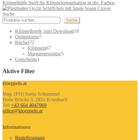
Klöppelhilfe Stoff für Klöppelorganisation in div. Farben
Occhi Schiffchen mit Spule braun Clover
Suche
Suche
18
Klöppelbriefe zum Download
18
7
Produkte
Onlinekurse
7
72
Produkte
Bücher
72
Produkte
67
Klöppeln
67
Produkte
5
Margaretenspitze
5
1
Produkte
Gutscheine
1
Produkt
Aktive Filter
kloeppeln.at
Mag. (FH) Sonja Schrammel
Hohe Brücke 3, 2851 Krumbach
Tel:
+43 664 4047969
office@kloeppeln.at
Informationen
Bestellvorgang