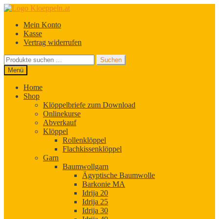
Zur
Zum
Navigation
Inhalt
Mein Konto
springen
springen
Kasse
Vertrag widerrufen
Suchen
Suchen
nach:
Menü
Home
Shop
Klöppelbriefe zum Download
Onlinekurse
Abverkauf
Klöppel
Rollenklöppel
Flachkissenklöppel
Garn
Baumwollgarn
Ägyptische Baumwolle
Barkonie MA
Idrija 20
Idrija 25
Idrija 30