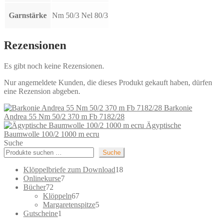
Garnstärke
Nm 50/3 Nel 80/3
Rezensionen
Es gibt noch keine Rezensionen.
Nur angemeldete Kunden, die dieses Produkt gekauft haben, dürfen
eine Rezension abgeben.
Barkonie
Andrea 55 Nm 50/2 370 m Fb 7182/28
Ägyptische
Baumwolle 100/2 1000 m ecru
Suche
Suche
18
Klöppelbriefe zum Download
18
7
Produkte
Onlinekurse
7
72
Produkte
Bücher
72
Produkte
67
Klöppeln
67
Produkte
5
Margaretenspitze
5
1
Produkte
Gutscheine
1