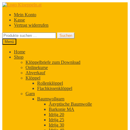
Zur
Zum
Navigation
Inhalt
Mein Konto
springen
springen
Kasse
Vertrag widerrufen
Suchen
Suchen
nach:
Menü
Home
Shop
Klöppelbriefe zum Download
Onlinekurse
Abverkauf
Klöppel
Rollenklöppel
Flachkissenklöppel
Garn
Baumwollgarn
Ägyptische Baumwolle
Barkonie MA
Idrija 20
Idrija 25
Idrija 30