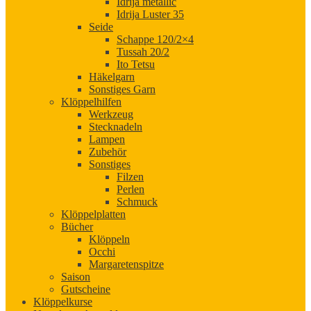
Idrija metallic
Idrija Luster 35
Seide
Schappe 120/2×4
Tussah 20/2
Ito Tetsu
Häkelgarn
Sonstiges Garn
Klöppelhilfen
Werkzeug
Stecknadeln
Lampen
Zubehör
Sonstiges
Filzen
Perlen
Schmuck
Klöppelplatten
Bücher
Klöppeln
Occhi
Margaretenspitze
Saison
Gutscheine
Klöppelkurse