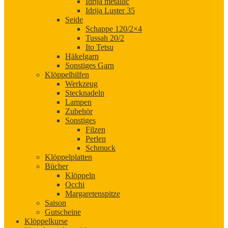
Idrija metallic
Idrija Luster 35
Seide
Schappe 120/2×4
Tussah 20/2
Ito Tetsu
Häkelgarn
Sonstiges Garn
Klöppelhilfen
Werkzeug
Stecknadeln
Lampen
Zubehör
Sonstiges
Filzen
Perlen
Schmuck
Klöppelplatten
Bücher
Klöppeln
Occhi
Margaretenspitze
Saison
Gutscheine
Klöppelkurse