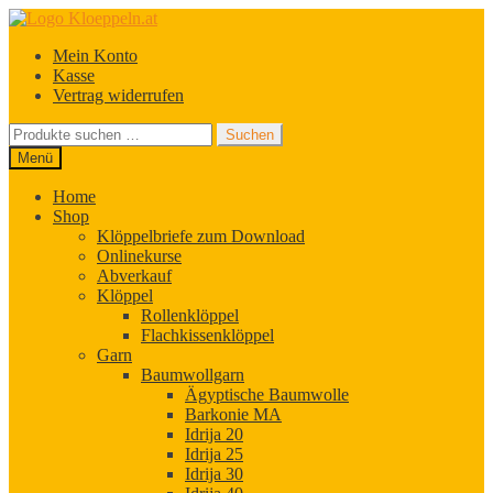
Zur
Zum
Navigation
Inhalt
Mein Konto
springen
springen
Kasse
Vertrag widerrufen
Suchen
Suchen
nach:
Menü
Home
Shop
Klöppelbriefe zum Download
Onlinekurse
Abverkauf
Klöppel
Rollenklöppel
Flachkissenklöppel
Garn
Baumwollgarn
Ägyptische Baumwolle
Barkonie MA
Idrija 20
Idrija 25
Idrija 30