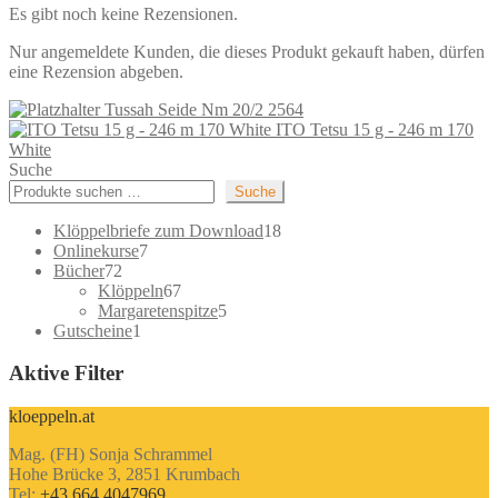
Es gibt noch keine Rezensionen.
Nur angemeldete Kunden, die dieses Produkt gekauft haben, dürfen
eine Rezension abgeben.
Tussah Seide Nm 20/2 2564
ITO Tetsu 15 g - 246 m 170
White
Suche
Suche
18
Klöppelbriefe zum Download
18
7
Produkte
Onlinekurse
7
72
Produkte
Bücher
72
Produkte
67
Klöppeln
67
Produkte
5
Margaretenspitze
5
1
Produkte
Gutscheine
1
Produkt
Aktive Filter
kloeppeln.at
Mag. (FH) Sonja Schrammel
Hohe Brücke 3, 2851 Krumbach
Tel:
+43 664 4047969