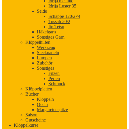
Idrija metallic
Idrija Luster 35
Seide
Schappe 120/2×4
Tussah 20/2
Ito Tetsu
Häkelgarn
Sonstiges Garn
Klöppelhilfen
Werkzeug
Stecknadeln
Lampen
Zubehör
Sonstiges
Filzen
Perlen
Schmuck
Klöppelplatten
Bücher
Klöppeln
Occhi
Margaretenspitze
Saison
Gutscheine
Klöppelkurse