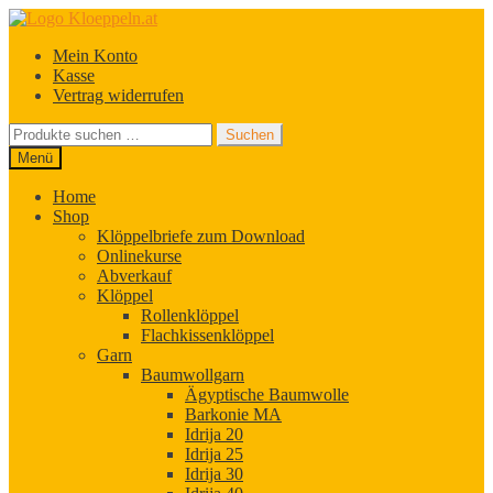
Zur
Zum
Navigation
Inhalt
Mein Konto
springen
springen
Kasse
Vertrag widerrufen
Suchen
Suchen
nach:
Menü
Home
Shop
Klöppelbriefe zum Download
Onlinekurse
Abverkauf
Klöppel
Rollenklöppel
Flachkissenklöppel
Garn
Baumwollgarn
Ägyptische Baumwolle
Barkonie MA
Idrija 20
Idrija 25
Idrija 30