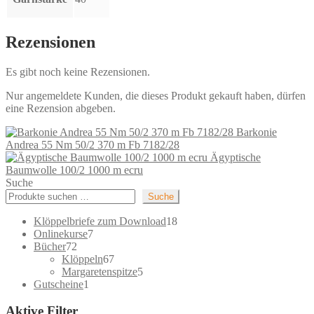
Rezensionen
Es gibt noch keine Rezensionen.
Nur angemeldete Kunden, die dieses Produkt gekauft haben, dürfen
eine Rezension abgeben.
Barkonie
Andrea 55 Nm 50/2 370 m Fb 7182/28
Ägyptische
Baumwolle 100/2 1000 m ecru
Suche
Suche
18
Klöppelbriefe zum Download
18
7
Produkte
Onlinekurse
7
72
Produkte
Bücher
72
Produkte
67
Klöppeln
67
Produkte
5
Margaretenspitze
5
1
Produkte
Gutscheine
1
Produkt
Aktive Filter