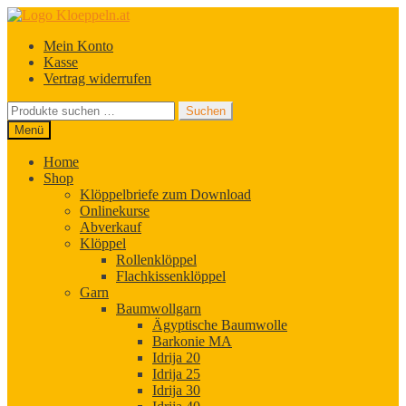
Zur
Zum
Navigation
Inhalt
Mein Konto
springen
springen
Kasse
Vertrag widerrufen
Suchen
Suchen
nach:
Menü
Home
Shop
Klöppelbriefe zum Download
Onlinekurse
Abverkauf
Klöppel
Rollenklöppel
Flachkissenklöppel
Garn
Baumwollgarn
Ägyptische Baumwolle
Barkonie MA
Idrija 20
Idrija 25
Idrija 30