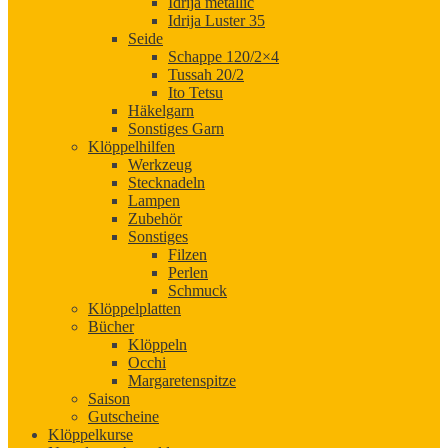
Idrija metallic
Idrija Luster 35
Seide
Schappe 120/2×4
Tussah 20/2
Ito Tetsu
Häkelgarn
Sonstiges Garn
Klöppelhilfen
Werkzeug
Stecknadeln
Lampen
Zubehör
Sonstiges
Filzen
Perlen
Schmuck
Klöppelplatten
Bücher
Klöppeln
Occhi
Margaretenspitze
Saison
Gutscheine
Klöppelkurse