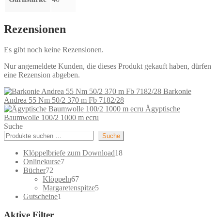
Rezensionen
Es gibt noch keine Rezensionen.
Nur angemeldete Kunden, die dieses Produkt gekauft haben, dürfen
eine Rezension abgeben.
Barkonie
Andrea 55 Nm 50/2 370 m Fb 7182/28
Ägyptische
Baumwolle 100/2 1000 m ecru
Suche
Suche
18
Klöppelbriefe zum Download
18
7
Produkte
Onlinekurse
7
72
Produkte
Bücher
72
Produkte
67
Klöppeln
67
Produkte
5
Margaretenspitze
5
1
Produkte
Gutscheine
1
Produkt
Aktive Filter