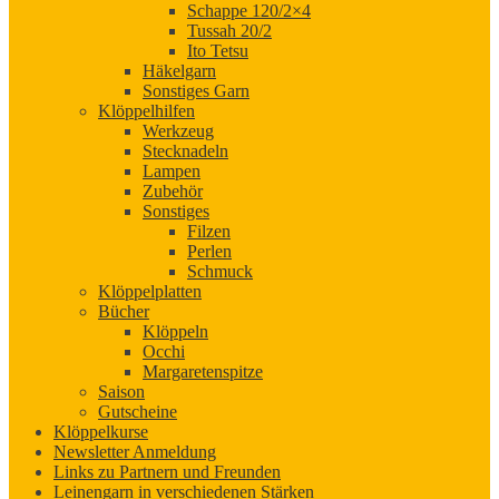
Schappe 120/2×4
Tussah 20/2
Ito Tetsu
Häkelgarn
Sonstiges Garn
Klöppelhilfen
Werkzeug
Stecknadeln
Lampen
Zubehör
Sonstiges
Filzen
Perlen
Schmuck
Klöppelplatten
Bücher
Klöppeln
Occhi
Margaretenspitze
Saison
Gutscheine
Klöppelkurse
Newsletter Anmeldung
Links zu Partnern und Freunden
Leinengarn in verschiedenen Stärken