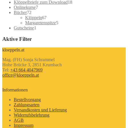
18
Klöppelbriefe zum Download
18
7
Produkte
Onlinekurse
7
72
Produkte
Bücher
72
Produkte
67
Klöppeln
67
Produkte
5
Margaretenspitze
5
1
Produkte
Gutscheine
1
Produkt
Aktive Filter
kloeppeln.at
Mag. (FH) Sonja Schrammel
Hohe Brücke 3, 2851 Krumbach
Tel:
+43 664 4047969
office@kloeppeln.at
Informationen
Bestellvorgang
Zahlungsarten
Versandkosten und Lieferung
Widerrufsbelehrung
AGB
Impressum