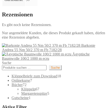
Rezensionen
Es gibt noch keine Rezensionen.
Nur angemeldete Kunden, die dieses Produkt gekauft haben, dürfen
eine Rezension abgeben.
Barkonie
Andrea 55 Nm 50/2 370 m Fb 7182/28
Ägyptische
Baumwolle 100/2 1000 m ecru
Suche
Suche
18
Klöppelbriefe zum Download
18
7
Produkte
Onlinekurse
7
72
Produkte
Bücher
72
Produkte
67
Klöppeln
67
Produkte
5
Margaretenspitze
5
1
Produkte
Gutscheine
1
Produkt
Aktive Filter