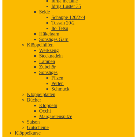
Idrija metallic
Idrija Luster 35
Seide
Schappe 120/2×4
Tussah 20/2
Ito Tetsu
Häkelgarn
Sonstiges Garn
Klöppelhilfen
Werkzeug
Stecknadeln
Lampen
Zubehör
Sonstiges
Filzen
Perlen
Schmuck
Klöppelplatten
Bücher
Klöppeln
Occhi
Margaretenspitze
Saison
Gutscheine
Klöppelkurse