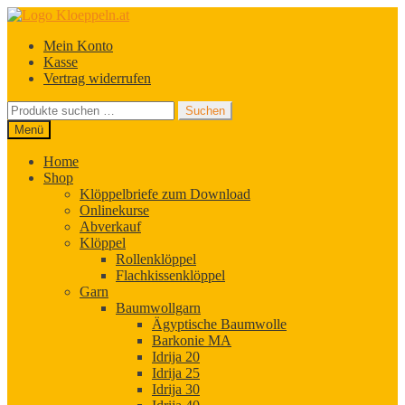
Zur
Zum
Navigation
Inhalt
Mein Konto
springen
springen
Kasse
Vertrag widerrufen
Suchen
Suchen
nach:
Menü
Home
Shop
Klöppelbriefe zum Download
Onlinekurse
Abverkauf
Klöppel
Rollenklöppel
Flachkissenklöppel
Garn
Baumwollgarn
Ägyptische Baumwolle
Barkonie MA
Idrija 20
Idrija 25
Idrija 30