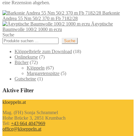
eine Rezension abgeben.
Barkonie
Andrea 55 Nm 50/2 370 m Fb 7182/28
Ägyptische
Baumwolle 100/2 1000 m ecru
Suche
Suche
18
Klöppelbriefe zum Download
18
7
Produkte
Onlinekurse
7
72
Produkte
Bücher
72
Produkte
67
Klöppeln
67
Produkte
5
Margaretenspitze
5
1
Produkte
Gutscheine
1
Produkt
Aktive Filter
kloeppeln.at
Mag. (FH) Sonja Schrammel
Hohe Brücke 3, 2851 Krumbach
Tel:
+43 664 4047969
office@kloeppeln.at