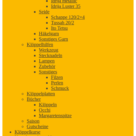
Idrija metallic
Idrija Luster 35
Seide
Schappe 120/2×4
Tussah 20/2
Ito Tetsu
Häkelgarn
Sonstiges Garn
Klöppelhilfen
Werkzeug
Stecknadeln
Lampen
Zubehör
Sonstiges
Filzen
Perlen
Schmuck
Klöppelplatten
Bücher
Klöppeln
Occhi
Margaretenspitze
Saison
Gutscheine
Klöppelkurse