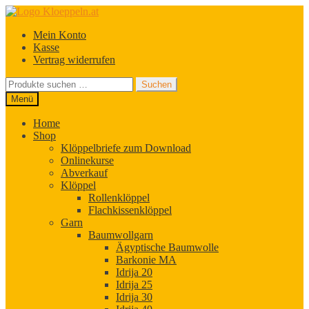
Zur
Zum
Navigation
Inhalt
Mein Konto
springen
springen
Kasse
Vertrag widerrufen
Suchen
Suchen
nach:
Menü
Home
Shop
Klöppelbriefe zum Download
Onlinekurse
Abverkauf
Klöppel
Rollenklöppel
Flachkissenklöppel
Garn
Baumwollgarn
Ägyptische Baumwolle
Barkonie MA
Idrija 20
Idrija 25
Idrija 30