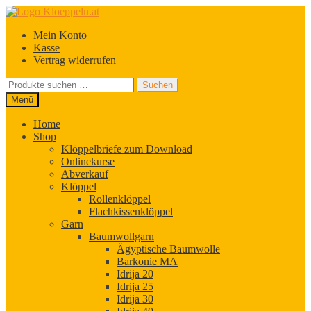
Zur
Zum
Navigation
Inhalt
Mein Konto
springen
springen
Kasse
Vertrag widerrufen
Suchen
Suchen
nach:
Menü
Home
Shop
Klöppelbriefe zum Download
Onlinekurse
Abverkauf
Klöppel
Rollenklöppel
Flachkissenklöppel
Garn
Baumwollgarn
Ägyptische Baumwolle
Barkonie MA
Idrija 20
Idrija 25
Idrija 30