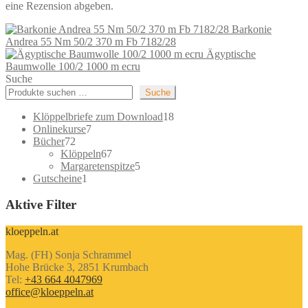
eine Rezension abgeben.
Barkonie
Andrea 55 Nm 50/2 370 m Fb 7182/28
Ägyptische
Baumwolle 100/2 1000 m ecru
Suche
Suche
18
Klöppelbriefe zum Download
18
7
Produkte
Onlinekurse
7
72
Produkte
Bücher
72
Produkte
67
Klöppeln
67
Produkte
5
Margaretenspitze
5
1
Produkte
Gutscheine
1
Produkt
Aktive Filter
kloeppeln.at
Mag. (FH) Sonja Schrammel
Hohe Brücke 3, 2851 Krumbach
Tel:
+43 664 4047969
office@kloeppeln.at