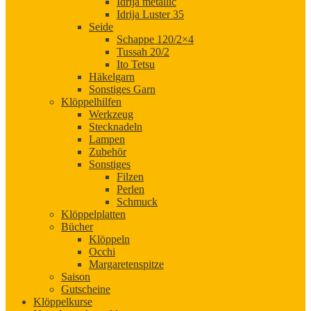
Idrija metallic
Idrija Luster 35
Seide
Schappe 120/2×4
Tussah 20/2
Ito Tetsu
Häkelgarn
Sonstiges Garn
Klöppelhilfen
Werkzeug
Stecknadeln
Lampen
Zubehör
Sonstiges
Filzen
Perlen
Schmuck
Klöppelplatten
Bücher
Klöppeln
Occhi
Margaretenspitze
Saison
Gutscheine
Klöppelkurse