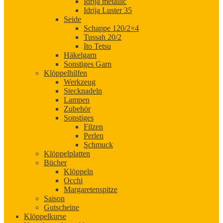
Idrija metallic
Idrija Luster 35
Seide
Schappe 120/2×4
Tussah 20/2
Ito Tetsu
Häkelgarn
Sonstiges Garn
Klöppelhilfen
Werkzeug
Stecknadeln
Lampen
Zubehör
Sonstiges
Filzen
Perlen
Schmuck
Klöppelplatten
Bücher
Klöppeln
Occhi
Margaretenspitze
Saison
Gutscheine
Klöppelkurse