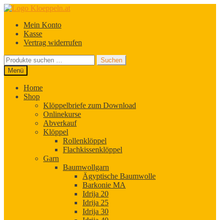
Zur
Zum
Navigation
Inhalt
Mein Konto
springen
springen
Kasse
Vertrag widerrufen
Suchen
Suchen
nach:
Menü
Home
Shop
Klöppelbriefe zum Download
Onlinekurse
Abverkauf
Klöppel
Rollenklöppel
Flachkissenklöppel
Garn
Baumwollgarn
Ägyptische Baumwolle
Barkonie MA
Idrija 20
Idrija 25
Idrija 30