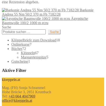
eine Rezension abgeben.
Barkonie
Andrea 55 Nm 50/2 370 m Fb 7182/28
Ägyptische
Baumwolle 100/2 1000 m ecru
Suche
Suche
18
Klöppelbriefe zum Download
18
7
Produkte
Onlinekurse
7
72
Produkte
Bücher
72
Produkte
67
Klöppeln
67
Produkte
5
Margaretenspitze
5
1
Produkte
Gutscheine
1
Produkt
Aktive Filter
kloeppeln.at
Mag. (FH) Sonja Schrammel
Hohe Brücke 3, 2851 Krumbach
Tel:
+43 664 4047969
office@kloeppeln.at