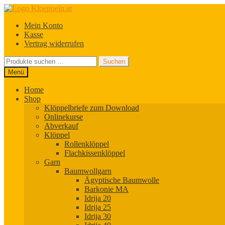
Zur
Zum
Navigation
Inhalt
Mein Konto
springen
springen
Kasse
Vertrag widerrufen
Suchen
Suchen
nach:
Menü
Home
Shop
Klöppelbriefe zum Download
Onlinekurse
Abverkauf
Klöppel
Rollenklöppel
Flachkissenklöppel
Garn
Baumwollgarn
Ägyptische Baumwolle
Barkonie MA
Idrija 20
Idrija 25
Idrija 30