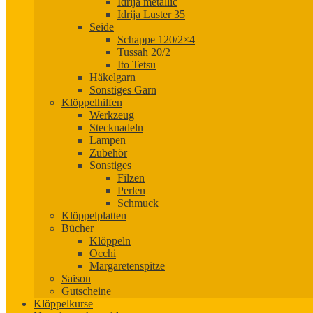
Idrija metallic
Idrija Luster 35
Seide
Schappe 120/2×4
Tussah 20/2
Ito Tetsu
Häkelgarn
Sonstiges Garn
Klöppelhilfen
Werkzeug
Stecknadeln
Lampen
Zubehör
Sonstiges
Filzen
Perlen
Schmuck
Klöppelplatten
Bücher
Klöppeln
Occhi
Margaretenspitze
Saison
Gutscheine
Klöppelkurse