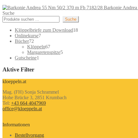
Barkonie Andrea
Suche
Suche
18
Klöppelbriefe zum Download
18
7
Produkte
Onlinekurse
7
72
Produkte
Bücher
72
Produkte
67
Klöppeln
67
Produkte
5
Margaretenspitze
5
1
Produkte
Gutscheine
1
Produkt
Aktive Filter
kloeppeln.at
Mag. (FH) Sonja Schrammel
Hohe Brücke 3, 2851 Krumbach
Tel:
+43 664 4047969
office@kloeppeln.at
Informationen
Bestellvorgang