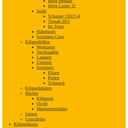
Idrija metallic
Idrija Luster 35
Seide
Schappe 120/2×4
Tussah 20/2
Ito Tetsu
Häkelgarn
Sonstiges Garn
Klöppelhilfen
Werkzeug
Stecknadeln
Lampen
Zubehör
Sonstiges
Filzen
Perlen
Schmuck
Klöppelplatten
Bücher
Klöppeln
Occhi
Margaretenspitze
Saison
Gutscheine
Klöppelkurse