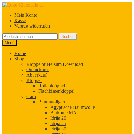
Zur
Zum
Navigation
Inhalt
Mein Konto
springen
springen
Kasse
Vertrag widerrufen
Suchen
Suchen
nach:
Menü
Home
Shop
Klöppelbriefe zum Download
Onlinekurse
Abverkauf
Klöppel
Rollenklöppel
Flachkissenklöppel
Garn
Baumwollgarn
Ägyptische Baumwolle
Barkonie MA
Idrija 20
Idrija 25
Idrija 30