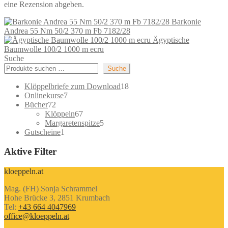
eine Rezension abgeben.
Barkonie
Andrea 55 Nm 50/2 370 m Fb 7182/28
Ägyptische
Baumwolle 100/2 1000 m ecru
Suche
Suche
18
Klöppelbriefe zum Download
18
7
Produkte
Onlinekurse
7
72
Produkte
Bücher
72
Produkte
67
Klöppeln
67
Produkte
5
Margaretenspitze
5
1
Produkte
Gutscheine
1
Produkt
Aktive Filter
kloeppeln.at
Mag. (FH) Sonja Schrammel
Hohe Brücke 3, 2851 Krumbach
Tel:
+43 664 4047969
office@kloeppeln.at