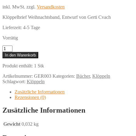
inkl. MwSt.
zzgl.
Versandkosten
Klöppelbrief Weihnachtsband, Entwurf von Gerti Cvach
Lieferzeit:
4-5 Tage
Vorrätig
Klöppelbrief
Weihnachtsband
In den Warenkorb
Menge
Produkt enthält: 1
Stk
Artikelnummer:
GER003
Kategorien:
Bücher
,
Klöppeln
Schlagwort:
Klöppeln
Zusätzliche Informationen
Rezensionen (0)
Zusätzliche Informationen
Gewicht
0,032 kg