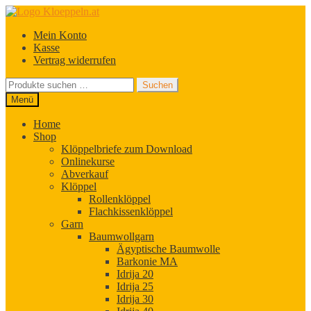
Zur
Zum
Navigation
Inhalt
Mein Konto
springen
springen
Kasse
Vertrag widerrufen
Suchen
Suchen
nach:
Menü
Home
Shop
Klöppelbriefe zum Download
Onlinekurse
Abverkauf
Klöppel
Rollenklöppel
Flachkissenklöppel
Garn
Baumwollgarn
Ägyptische Baumwolle
Barkonie MA
Idrija 20
Idrija 25
Idrija 30