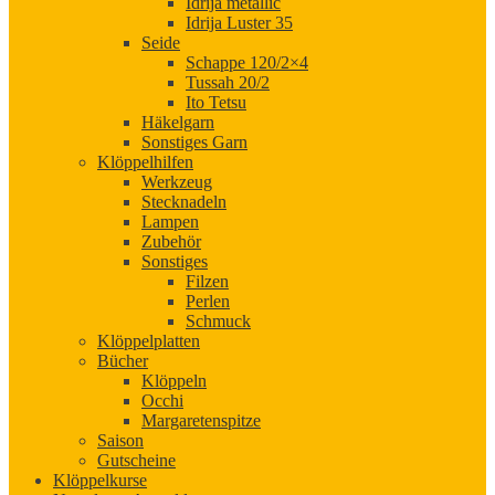
Idrija metallic
Idrija Luster 35
Seide
Schappe 120/2×4
Tussah 20/2
Ito Tetsu
Häkelgarn
Sonstiges Garn
Klöppelhilfen
Werkzeug
Stecknadeln
Lampen
Zubehör
Sonstiges
Filzen
Perlen
Schmuck
Klöppelplatten
Bücher
Klöppeln
Occhi
Margaretenspitze
Saison
Gutscheine
Klöppelkurse