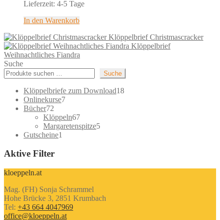
Lieferzeit:
4-5 Tage
In den Warenkorb
Klöppelbrief Christmascracker
Klöppelbrief
Weihnachtliches Fiandra
Suche
Suche
18
Klöppelbriefe zum Download
18
7
Produkte
Onlinekurse
7
72
Produkte
Bücher
72
Produkte
67
Klöppeln
67
Produkte
5
Margaretenspitze
5
1
Produkte
Gutscheine
1
Produkt
Aktive Filter
kloeppeln.at
Mag. (FH) Sonja Schrammel
Hohe Brücke 3, 2851 Krumbach
Tel:
+43 664 4047969
office@kloeppeln.at