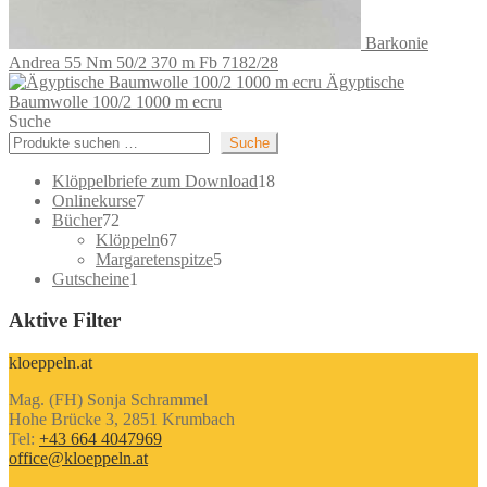
Barkonie
Andrea 55 Nm 50/2 370 m Fb 7182/28
Ägyptische
Baumwolle 100/2 1000 m ecru
Suche
Suche
18
Klöppelbriefe zum Download
18
7
Produkte
Onlinekurse
7
72
Produkte
Bücher
72
Produkte
67
Klöppeln
67
Produkte
5
Margaretenspitze
5
1
Produkte
Gutscheine
1
Produkt
Aktive Filter
kloeppeln.at
Mag. (FH) Sonja Schrammel
Hohe Brücke 3, 2851 Krumbach
Tel:
+43 664 4047969
office@kloeppeln.at