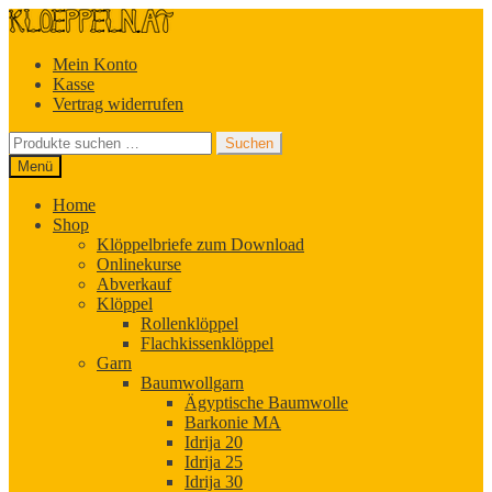
Zur
Zum
Navigation
Inhalt
springen
springen
Mein Konto
Kasse
Vertrag widerrufen
Suchen
Suchen
nach:
Menü
Home
Shop
Klöppelbriefe zum Download
Onlinekurse
Abverkauf
Klöppel
Rollenklöppel
Flachkissenklöppel
Garn
Baumwollgarn
Ägyptische Baumwolle
Barkonie MA
Idrija 20
Idrija 25
Idrija 30