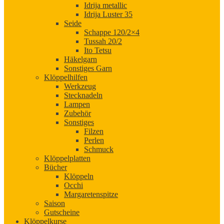
Idrija metallic
Idrija Luster 35
Seide
Schappe 120/2×4
Tussah 20/2
Ito Tetsu
Häkelgarn
Sonstiges Garn
Klöppelhilfen
Werkzeug
Stecknadeln
Lampen
Zubehör
Sonstiges
Filzen
Perlen
Schmuck
Klöppelplatten
Bücher
Klöppeln
Occhi
Margaretenspitze
Saison
Gutscheine
Klöppelkurse