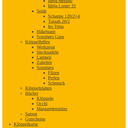
Idrija metallic
Idrija Luster 35
Seide
Schappe 120/2×4
Tussah 20/2
Ito Tetsu
Häkelgarn
Sonstiges Garn
Klöppelhilfen
Werkzeug
Stecknadeln
Lampen
Zubehör
Sonstiges
Filzen
Perlen
Schmuck
Klöppelplatten
Bücher
Klöppeln
Occhi
Margaretenspitze
Saison
Gutscheine
Klöppelkurse