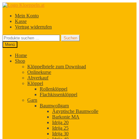
Zur
Zum
Navigation
Inhalt
Mein Konto
springen
springen
Kasse
Vertrag widerrufen
Suchen
Suchen
nach:
Menü
Home
Shop
Klöppelbriefe zum Download
Onlinekurse
Abverkauf
Klöppel
Rollenklöppel
Flachkissenklöppel
Garn
Baumwollgarn
Ägyptische Baumwolle
Barkonie MA
Idrija 20
Idrija 25
Idrija 30