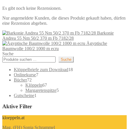
Es gibt noch keine Rezensionen.
Nur angemeldete Kunden, die dieses Produkt gekauft haben, dürfen
eine Rezension abgeben.
Barkonie
Andrea 55 Nm 50/2 370 m Fb 7182/28
Ägyptische
Baumwolle 100/2 1000 m ecru
Suche
Suche
18
Klöppelbriefe zum Download
18
7
Produkte
Onlinekurse
7
72
Produkte
Bücher
72
Produkte
67
Klöppeln
67
Produkte
5
Margaretenspitze
5
1
Produkte
Gutscheine
1
Produkt
Aktive Filter
kloeppeln.at
Mag. (FH) Sonja Schrammel