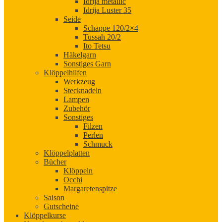
Idrija metallic
Idrija Luster 35
Seide
Schappe 120/2×4
Tussah 20/2
Ito Tetsu
Häkelgarn
Sonstiges Garn
Klöppelhilfen
Werkzeug
Stecknadeln
Lampen
Zubehör
Sonstiges
Filzen
Perlen
Schmuck
Klöppelplatten
Bücher
Klöppeln
Occhi
Margaretenspitze
Saison
Gutscheine
Klöppelkurse