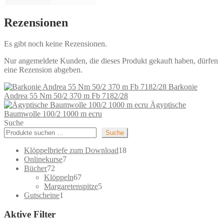
Rezensionen
Es gibt noch keine Rezensionen.
Nur angemeldete Kunden, die dieses Produkt gekauft haben, dürfen
eine Rezension abgeben.
Barkonie
Andrea 55 Nm 50/2 370 m Fb 7182/28
Ägyptische
Baumwolle 100/2 1000 m ecru
Suche
Suche
18
Klöppelbriefe zum Download
18
7
Produkte
Onlinekurse
7
72
Produkte
Bücher
72
Produkte
67
Klöppeln
67
Produkte
5
Margaretenspitze
5
1
Produkte
Gutscheine
1
Produkt
Aktive Filter