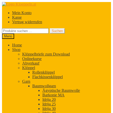
Zur
Zum
Navigation
Inhalt
Mein Konto
springen
springen
Kasse
Vertrag widerrufen
Suchen
Suchen
nach:
Menü
Home
Shop
Klöppelbriefe zum Download
Onlinekurse
Abverkauf
Klöppel
Rollenklöppel
Flachkissenklöppel
Garn
Baumwollgarn
Ägyptische Baumwolle
Barkonie MA
Idrija 20
Idrija 25
Idrija 30