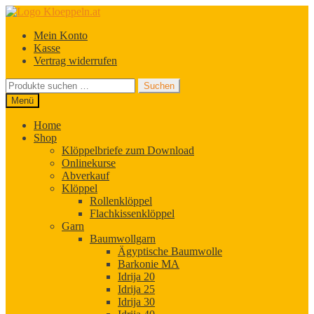
Zur
Zum
Navigation
Inhalt
Mein Konto
springen
springen
Kasse
Vertrag widerrufen
Suchen
Suchen
nach:
Menü
Home
Shop
Klöppelbriefe zum Download
Onlinekurse
Abverkauf
Klöppel
Rollenklöppel
Flachkissenklöppel
Garn
Baumwollgarn
Ägyptische Baumwolle
Barkonie MA
Idrija 20
Idrija 25
Idrija 30