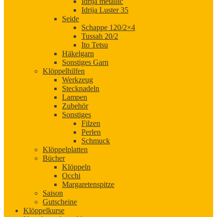
Idrija metallic
Idrija Luster 35
Seide
Schappe 120/2×4
Tussah 20/2
Ito Tetsu
Häkelgarn
Sonstiges Garn
Klöppelhilfen
Werkzeug
Stecknadeln
Lampen
Zubehör
Sonstiges
Filzen
Perlen
Schmuck
Klöppelplatten
Bücher
Klöppeln
Occhi
Margaretenspitze
Saison
Gutscheine
Klöppelkurse