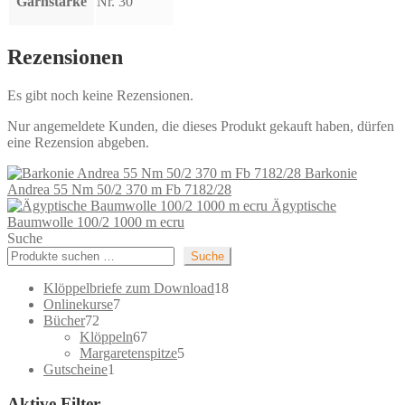
Garnstärke
Nr. 30
Rezensionen
Es gibt noch keine Rezensionen.
Nur angemeldete Kunden, die dieses Produkt gekauft haben, dürfen
eine Rezension abgeben.
Barkonie
Andrea 55 Nm 50/2 370 m Fb 7182/28
Ägyptische
Baumwolle 100/2 1000 m ecru
Suche
Suche
18
Klöppelbriefe zum Download
18
7
Produkte
Onlinekurse
7
72
Produkte
Bücher
72
Produkte
67
Klöppeln
67
Produkte
5
Margaretenspitze
5
1
Produkte
Gutscheine
1
Produkt
Aktive Filter