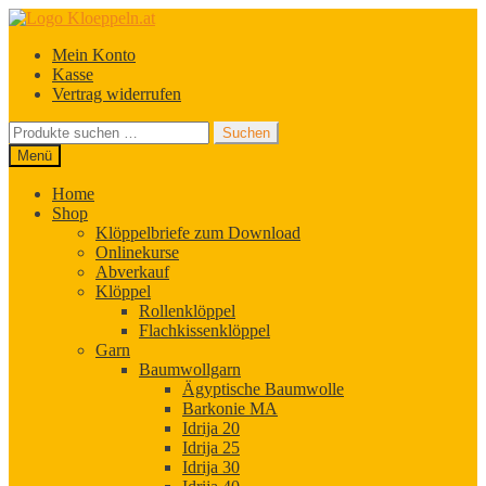
Zur
Zum
Navigation
Inhalt
Mein Konto
springen
springen
Kasse
Vertrag widerrufen
Suchen
Suchen
nach:
Menü
Home
Shop
Klöppelbriefe zum Download
Onlinekurse
Abverkauf
Klöppel
Rollenklöppel
Flachkissenklöppel
Garn
Baumwollgarn
Ägyptische Baumwolle
Barkonie MA
Idrija 20
Idrija 25
Idrija 30