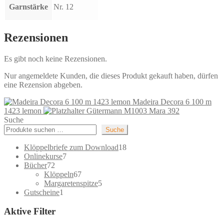
Garnstärke
Nr. 12
Rezensionen
Es gibt noch keine Rezensionen.
Nur angemeldete Kunden, die dieses Produkt gekauft haben, dürfen
eine Rezension abgeben.
Madeira Decora 6 100 m
1423 lemon
Gütermann M1003 Mara 392
Suche
Suche
18
Klöppelbriefe zum Download
18
7
Produkte
Onlinekurse
7
72
Produkte
Bücher
72
Produkte
67
Klöppeln
67
Produkte
5
Margaretenspitze
5
1
Produkte
Gutscheine
1
Produkt
Aktive Filter