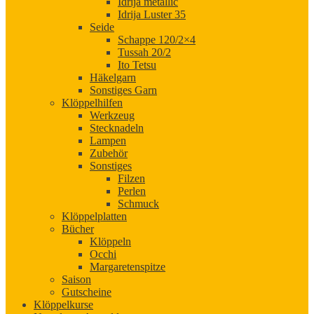
Idrija metallic
Idrija Luster 35
Seide
Schappe 120/2×4
Tussah 20/2
Ito Tetsu
Häkelgarn
Sonstiges Garn
Klöppelhilfen
Werkzeug
Stecknadeln
Lampen
Zubehör
Sonstiges
Filzen
Perlen
Schmuck
Klöppelplatten
Bücher
Klöppeln
Occhi
Margaretenspitze
Saison
Gutscheine
Klöppelkurse