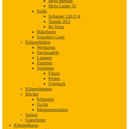
Idrija metallic
Idrija Luster 35
Seide
Schappe 120/2×4
Tussah 20/2
Ito Tetsu
Häkelgarn
Sonstiges Garn
Klöppelhilfen
Werkzeug
Stecknadeln
Lampen
Zubehör
Sonstiges
Filzen
Perlen
Schmuck
Klöppelplatten
Bücher
Klöppeln
Occhi
Margaretenspitze
Saison
Gutscheine
Klöppelkurse