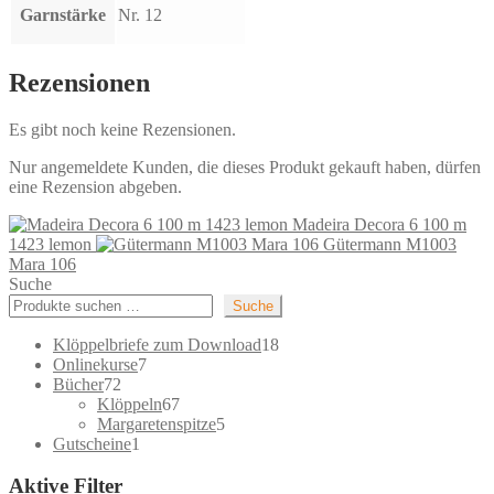
Garnstärke
Nr. 12
Rezensionen
Es gibt noch keine Rezensionen.
Nur angemeldete Kunden, die dieses Produkt gekauft haben, dürfen
eine Rezension abgeben.
Madeira Decora 6 100 m
1423 lemon
Gütermann M1003
Mara 106
Suche
Suche
18
Klöppelbriefe zum Download
18
7
Produkte
Onlinekurse
7
72
Produkte
Bücher
72
Produkte
67
Klöppeln
67
Produkte
5
Margaretenspitze
5
1
Produkte
Gutscheine
1
Produkt
Aktive Filter