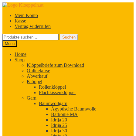
Zur
Zum
Navigation
Inhalt
Mein Konto
springen
springen
Kasse
Vertrag widerrufen
Suchen
Suchen
nach:
Menü
Home
Shop
Klöppelbriefe zum Download
Onlinekurse
Abverkauf
Klöppel
Rollenklöppel
Flachkissenklöppel
Garn
Baumwollgarn
Ägyptische Baumwolle
Barkonie MA
Idrija 20
Idrija 25
Idrija 30