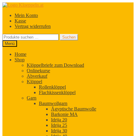
Zur
Zum
Navigation
Inhalt
Mein Konto
springen
springen
Kasse
Vertrag widerrufen
Suchen
Suchen
nach:
Menü
Home
Shop
Klöppelbriefe zum Download
Onlinekurse
Abverkauf
Klöppel
Rollenklöppel
Flachkissenklöppel
Garn
Baumwollgarn
Ägyptische Baumwolle
Barkonie MA
Idrija 20
Idrija 25
Idrija 30