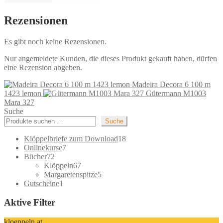
Rezensionen
Es gibt noch keine Rezensionen.
Nur angemeldete Kunden, die dieses Produkt gekauft haben, dürfen
eine Rezension abgeben.
Madeira Decora 6 100 m
1423 lemon
Gütermann M1003
Mara 327
Suche
Suche
18
Klöppelbriefe zum Download
18
7
Produkte
Onlinekurse
7
72
Produkte
Bücher
72
Produkte
67
Klöppeln
67
Produkte
5
Margaretenspitze
5
1
Produkte
Gutscheine
1
Produkt
Aktive Filter
kloeppeln.at