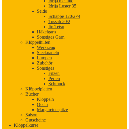
Idrija metallic
Idrija Luster 35
Seide
Schappe 120/2×4
Tussah 20/2
Ito Tetsu
Häkelgarn
Sonstiges Garn
Klöppelhilfen
Werkzeug
Stecknadeln
Lampen
Zubehör
Sonstiges
Filzen
Perlen
Schmuck
Klöppelplatten
Bücher
Klöppeln
Occhi
Margaretenspitze
Saison
Gutscheine
Klöppelkurse