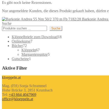
Es gibt noch keine Rezensionen.
Nur angemeldete Kunden, die dieses Produkt gekauft haben, dürfen 
Barkonie Andrea
Suche
Suche
18
Klöppelbriefe zum Download
18
7
Produkte
Onlinekurse
7
72
Produkte
Bücher
72
Produkte
67
Klöppeln
67
Produkte
5
Margaretenspitze
5
1
Produkte
Gutscheine
1
Produkt
Aktive Filter
kloeppeln.at
Mag. (FH) Sonja Schrammel
Hohe Brücke 3, 2851 Krumbach
Tel:
+43 664 4047969
office@kloeppeln.at