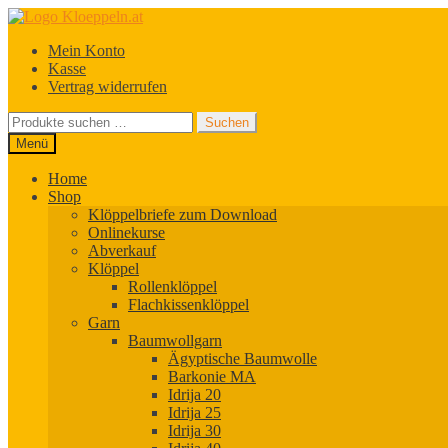
Zur
Zum
Navigation
Inhalt
Mein Konto
springen
springen
Kasse
Vertrag widerrufen
Suchen
Suchen
nach:
Menü
Home
Shop
Klöppelbriefe zum Download
Onlinekurse
Abverkauf
Klöppel
Rollenklöppel
Flachkissenklöppel
Garn
Baumwollgarn
Ägyptische Baumwolle
Barkonie MA
Idrija 20
Idrija 25
Idrija 30