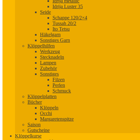
Idrija metallic
Idrija Luster 35
Seide
Schappe 120/2×4
Tussah 20/2
Ito Tetsu
Häkelgarn
Sonstiges Garn
Klöppelhilfen
Werkzeug
Stecknadeln
Lampen
Zubehör
Sonstiges
Filzen
Perlen
Schmuck
Klöppelplatten
Bücher
Klöppeln
Occhi
Margaretenspitze
Saison
Gutscheine
Klöppelkurse