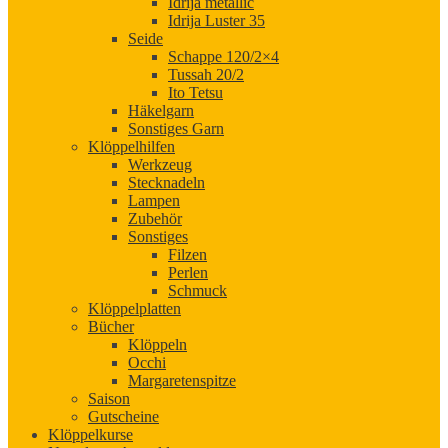
Idrija metallic
Idrija Luster 35
Seide
Schappe 120/2×4
Tussah 20/2
Ito Tetsu
Häkelgarn
Sonstiges Garn
Klöppelhilfen
Werkzeug
Stecknadeln
Lampen
Zubehör
Sonstiges
Filzen
Perlen
Schmuck
Klöppelplatten
Bücher
Klöppeln
Occhi
Margaretenspitze
Saison
Gutscheine
Klöppelkurse