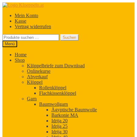
Zur
Zum
Navigation
Inhalt
Mein Konto
springen
springen
Kasse
Vertrag widerrufen
Suchen
Suchen
nach:
Menü
Home
Shop
Klöppelbriefe zum Download
Onlinekurse
Abverkauf
Klöppel
Rollenklöppel
Flachkissenklöppel
Garn
Baumwollgarn
Ägyptische Baumwolle
Barkonie MA
Idrija 20
Idrija 25
Idrija 30