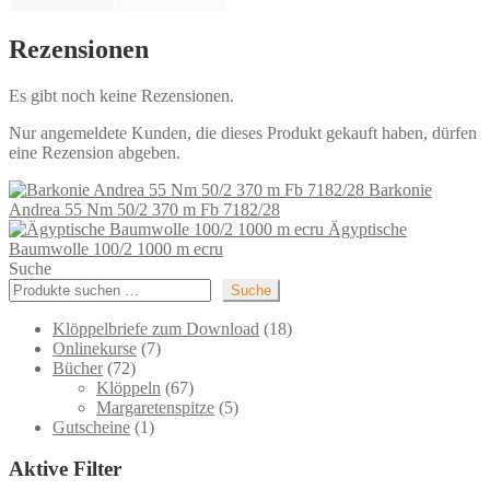
Rezensionen
Es gibt noch keine Rezensionen.
Nur angemeldete Kunden, die dieses Produkt gekauft haben, dürfen
eine Rezension abgeben.
Barkonie
Andrea 55 Nm 50/2 370 m Fb 7182/28
Ägyptische
Baumwolle 100/2 1000 m ecru
Suche
Suche
18
Klöppelbriefe zum Download
18
7
Produkte
Onlinekurse
7
72
Produkte
Bücher
72
Produkte
67
Klöppeln
67
Produkte
5
Margaretenspitze
5
1
Produkte
Gutscheine
1
Produkt
Aktive Filter