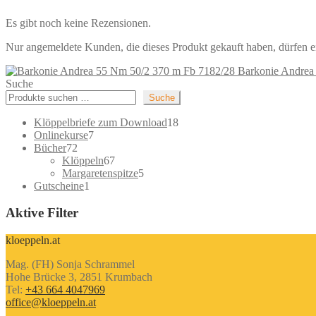
Es gibt noch keine Rezensionen.
Nur angemeldete Kunden, die dieses Produkt gekauft haben, dürfen 
Barkonie Andrea
Suche
Suche
18
Klöppelbriefe zum Download
18
7
Produkte
Onlinekurse
7
72
Produkte
Bücher
72
Produkte
67
Klöppeln
67
Produkte
5
Margaretenspitze
5
1
Produkte
Gutscheine
1
Produkt
Aktive Filter
kloeppeln.at
Mag. (FH) Sonja Schrammel
Hohe Brücke 3, 2851 Krumbach
Tel:
+43 664 4047969
office@kloeppeln.at