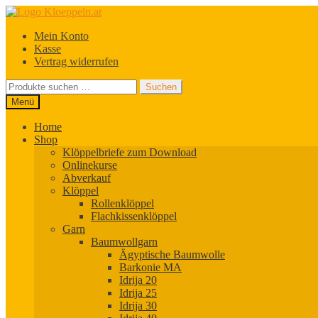
Zur
Zum
Navigation
Inhalt
Mein Konto
springen
springen
Kasse
Vertrag widerrufen
Suchen
Suchen
nach:
Menü
Home
Shop
Klöppelbriefe zum Download
Onlinekurse
Abverkauf
Klöppel
Rollenklöppel
Flachkissenklöppel
Garn
Baumwollgarn
Ägyptische Baumwolle
Barkonie MA
Idrija 20
Idrija 25
Idrija 30