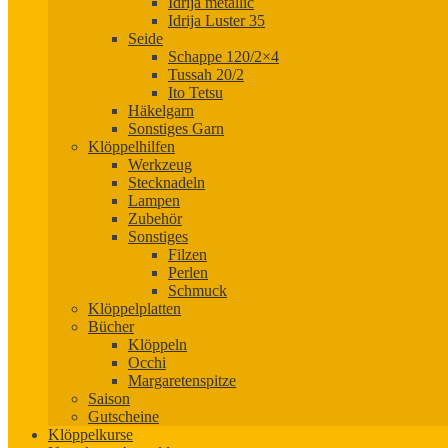
Idrija metallic
Idrija Luster 35
Seide
Schappe 120/2×4
Tussah 20/2
Ito Tetsu
Häkelgarn
Sonstiges Garn
Klöppelhilfen
Werkzeug
Stecknadeln
Lampen
Zubehör
Sonstiges
Filzen
Perlen
Schmuck
Klöppelplatten
Bücher
Klöppeln
Occhi
Margaretenspitze
Saison
Gutscheine
Klöppelkurse