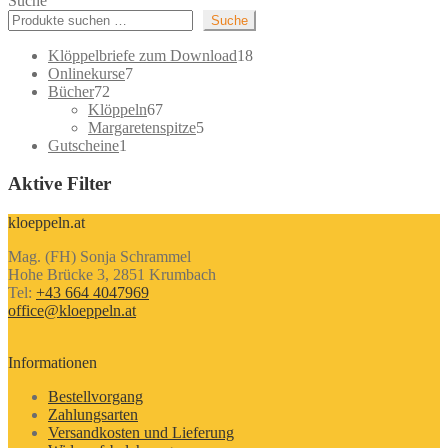
Suche
Suche
18
Klöppelbriefe zum Download
18
7
Produkte
Onlinekurse
7
72
Produkte
Bücher
72
Produkte
67
Klöppeln
67
Produkte
5
Margaretenspitze
5
1
Produkte
Gutscheine
1
Produkt
Aktive Filter
kloeppeln.at
Mag. (FH) Sonja Schrammel
Hohe Brücke 3, 2851 Krumbach
Tel:
+43 664 4047969
office@kloeppeln.at
Informationen
Bestellvorgang
Zahlungsarten
Versandkosten und Lieferung