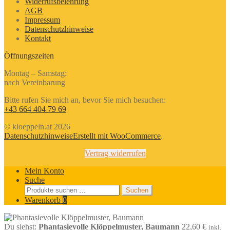
Widerrufsbelehrung
AGB
Impressum
Datenschutzhinweise
Kontakt
Öffnungszeiten
Montag – Samstag:
nach Vereinbarung
Bitte rufen Sie mich an, bevor Sie mich besuchen:
+43 664 404 79 69
© kloeppeln.at 2026
Datenschutzhinweise
Erstellt mit WooCommerce
.
Vertrag widerrufen
Mein Konto
Suche
Suchen
Suchen
nach:
Warenkorb
0
Du siehst:
Phantasievolle Klöppelmuster, Baumann
22,60
€
inkl.