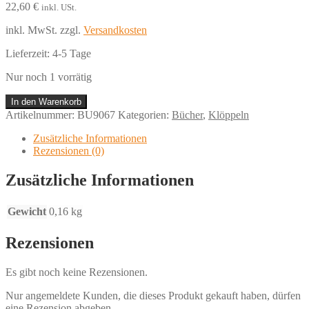
22,60
€
inkl. USt.
inkl. MwSt.
zzgl.
Versandkosten
Lieferzeit:
4-5 Tage
Nur noch 1 vorrätig
Phantasievolle
In den Warenkorb
Klöppelmuster,
Artikelnummer:
BU9067
Kategorien:
Bücher
,
Klöppeln
Baumann
Menge
Zusätzliche Informationen
Rezensionen (0)
Zusätzliche Informationen
Gewicht
0,16 kg
Rezensionen
Es gibt noch keine Rezensionen.
Nur angemeldete Kunden, die dieses Produkt gekauft haben, dürfen
eine Rezension abgeben.