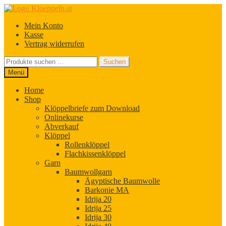
Zur
Zum
Navigation
Inhalt
Mein Konto
springen
springen
Kasse
Vertrag widerrufen
Suchen
Suchen
nach:
Menü
Home
Shop
Klöppelbriefe zum Download
Onlinekurse
Abverkauf
Klöppel
Rollenklöppel
Flachkissenklöppel
Garn
Baumwollgarn
Ägyptische Baumwolle
Barkonie MA
Idrija 20
Idrija 25
Idrija 30