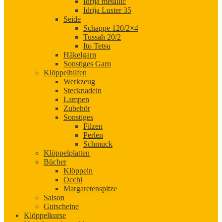
Idrija metallic
Idrija Luster 35
Seide
Schappe 120/2×4
Tussah 20/2
Ito Tetsu
Häkelgarn
Sonstiges Garn
Klöppelhilfen
Werkzeug
Stecknadeln
Lampen
Zubehör
Sonstiges
Filzen
Perlen
Schmuck
Klöppelplatten
Bücher
Klöppeln
Occhi
Margaretenspitze
Saison
Gutscheine
Klöppelkurse