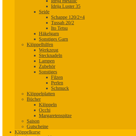
Idrija metallic
Idrija Luster 35
Seide
Schappe 120/2×4
Tussah 20/2
Ito Tetsu
Häkelgarn
Sonstiges Garn
Klöppelhilfen
Werkzeug
Stecknadeln
Lampen
Zubehör
Sonstiges
Filzen
Perlen
Schmuck
Klöppelplatten
Bücher
Klöppeln
Occhi
Margaretenspitze
Saison
Gutscheine
Klöppelkurse