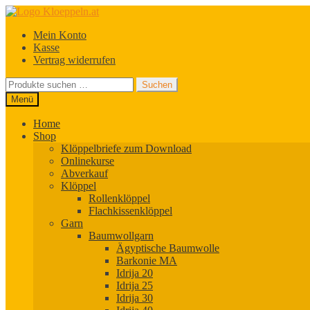
Zur
Zum
Navigation
Inhalt
Mein Konto
springen
springen
Kasse
Vertrag widerrufen
Suchen
Suchen
nach:
Menü
Home
Shop
Klöppelbriefe zum Download
Onlinekurse
Abverkauf
Klöppel
Rollenklöppel
Flachkissenklöppel
Garn
Baumwollgarn
Ägyptische Baumwolle
Barkonie MA
Idrija 20
Idrija 25
Idrija 30