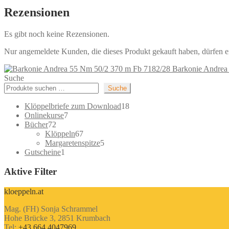
Rezensionen
Es gibt noch keine Rezensionen.
Nur angemeldete Kunden, die dieses Produkt gekauft haben, dürfen 
Barkonie Andrea
Suche
Suche
18
Klöppelbriefe zum Download
18
7
Produkte
Onlinekurse
7
72
Produkte
Bücher
72
Produkte
67
Klöppeln
67
Produkte
5
Margaretenspitze
5
1
Produkte
Gutscheine
1
Produkt
Aktive Filter
kloeppeln.at
Mag. (FH) Sonja Schrammel
Hohe Brücke 3, 2851 Krumbach
Tel:
+43 664 4047969