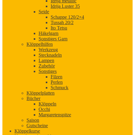
Idrija metallic
Idrija Luster 35
Seide
Schappe 120/2×4
Tussah 20/2
Ito Tetsu
Häkelgarn
Sonstiges Garn
Klöppelhilfen
Werkzeug
Stecknadeln
Lampen
Zubehör
Sonstiges
Filzen
Perlen
Schmuck
Klöppelplatten
Bücher
Klöppeln
Occhi
Margaretenspitze
Saison
Gutscheine
Klöppelkurse