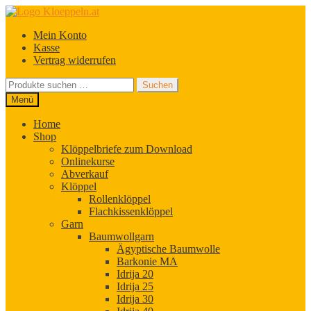
Zur
Zum
Navigation
Inhalt
Mein Konto
springen
springen
Kasse
Vertrag widerrufen
Suchen
Suchen
nach:
Menü
Home
Shop
Klöppelbriefe zum Download
Onlinekurse
Abverkauf
Klöppel
Rollenklöppel
Flachkissenklöppel
Garn
Baumwollgarn
Ägyptische Baumwolle
Barkonie MA
Idrija 20
Idrija 25
Idrija 30