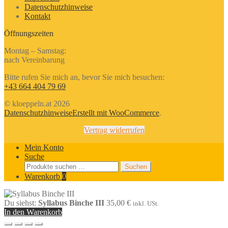
Datenschutzhinweise
Kontakt
Öffnungszeiten
Montag – Samstag:
nach Vereinbarung
Bitte rufen Sie mich an, bevor Sie mich besuchen:
+43 664 404 79 69
© kloeppeln.at 2026
Datenschutzhinweise
Erstellt mit WooCommerce
.
Vertrag widerrufen
Mein Konto
Suche
Suchen
Suchen
nach:
Warenkorb
0
Du siehst:
Syllabus Binche III
35,00
€
inkl. USt.
In den Warenkorb