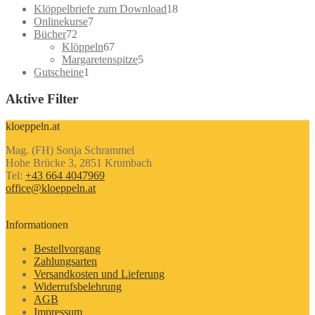
18
Klöppelbriefe zum Download
18
7
Produkte
Onlinekurse
7
72
Produkte
Bücher
72
Produkte
67
Klöppeln
67
Produkte
5
Margaretenspitze
5
1
Produkte
Gutscheine
1
Produkt
Aktive Filter
kloeppeln.at
Mag. (FH) Sonja Schrammel
Hohe Brücke 3, 2851 Krumbach
Tel:
+43 664 4047969
office@kloeppeln.at
Informationen
Bestellvorgang
Zahlungsarten
Versandkosten und Lieferung
Widerrufsbelehrung
AGB
Impressum