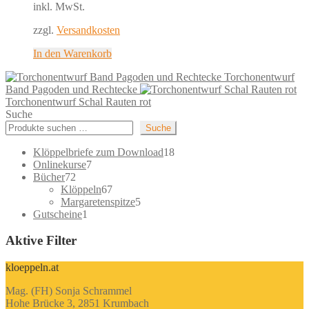
inkl. MwSt.
zzgl.
Versandkosten
In den Warenkorb
Torchonentwurf
Band Pagoden und Rechtecke
Torchonentwurf Schal Rauten rot
Suche
Suche
18
Klöppelbriefe zum Download
18
7
Produkte
Onlinekurse
7
72
Produkte
Bücher
72
Produkte
67
Klöppeln
67
Produkte
5
Margaretenspitze
5
1
Produkte
Gutscheine
1
Produkt
Aktive Filter
kloeppeln.at
Mag. (FH) Sonja Schrammel
Hohe Brücke 3, 2851 Krumbach