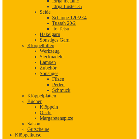
Idrija metallic
Idrija Luster 35
Seide
Schappe 120/2×4
Tussah 20/2
Ito Tetsu
Häkelgarn
Sonstiges Garn
Klöppelhilfen
Werkzeug
Stecknadeln
Lampen
Zubehör
Sonstiges
Filzen
Perlen
Schmuck
Klöppelplatten
Bücher
Klöppeln
Occhi
Margaretenspitze
Saison
Gutscheine
Klöppelkurse