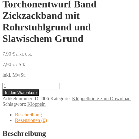
Torchonentwurf Band
Zickzackband mit
Rohrstuhlgrund und
Slawischem Grund
7,90
€
inkl. USt.
7,90
€
/
Stk
inkl. MwSt.
Torchonentwurf
Band
In den Warenkorb
Zickzackband
Artikelnummer:
DT006
Kategorie:
Klöppelbriefe zum Download
mit
Schlagwort:
Klöppeln
Rohrstuhlgrund
und
Beschreibung
Slawischem
Rezensionen (0)
Grund
Menge
Beschreibung