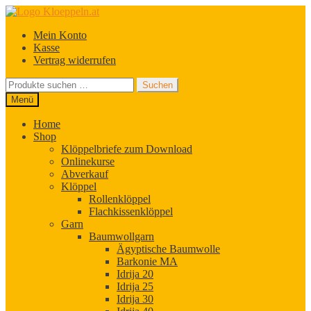
Zur
Zum
Navigation
Inhalt
Mein Konto
springen
springen
Kasse
Vertrag widerrufen
Suchen
Suchen
nach:
Menü
Home
Shop
Klöppelbriefe zum Download
Onlinekurse
Abverkauf
Klöppel
Rollenklöppel
Flachkissenklöppel
Garn
Baumwollgarn
Ägyptische Baumwolle
Barkonie MA
Idrija 20
Idrija 25
Idrija 30