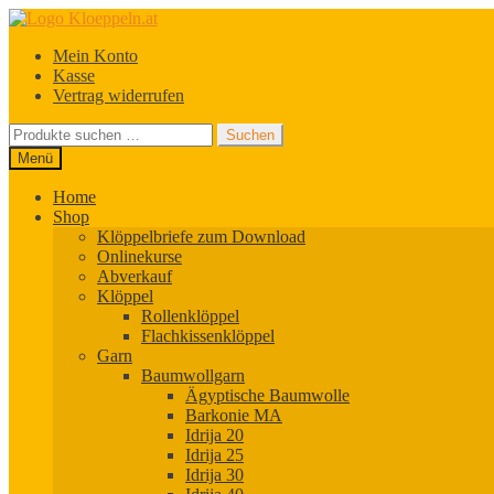
Zur
Zum
Navigation
Inhalt
Mein Konto
springen
springen
Kasse
Vertrag widerrufen
Suchen
Suchen
nach:
Menü
Home
Shop
Klöppelbriefe zum Download
Onlinekurse
Abverkauf
Klöppel
Rollenklöppel
Flachkissenklöppel
Garn
Baumwollgarn
Ägyptische Baumwolle
Barkonie MA
Idrija 20
Idrija 25
Idrija 30