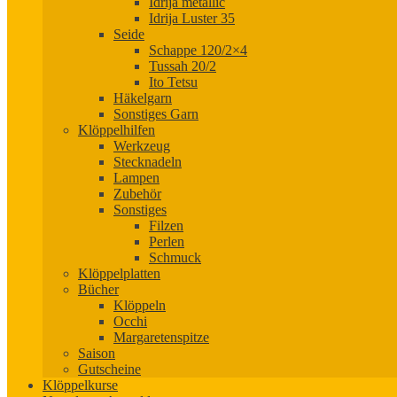
Idrija metallic
Idrija Luster 35
Seide
Schappe 120/2×4
Tussah 20/2
Ito Tetsu
Häkelgarn
Sonstiges Garn
Klöppelhilfen
Werkzeug
Stecknadeln
Lampen
Zubehör
Sonstiges
Filzen
Perlen
Schmuck
Klöppelplatten
Bücher
Klöppeln
Occhi
Margaretenspitze
Saison
Gutscheine
Klöppelkurse