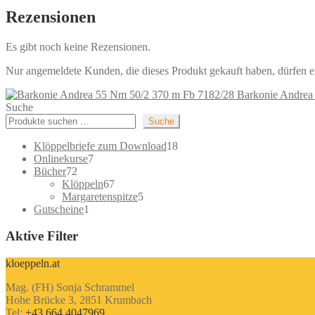
Rezensionen
Es gibt noch keine Rezensionen.
Nur angemeldete Kunden, die dieses Produkt gekauft haben, dürfen 
Barkonie Andrea
Suche
Suche
18
Klöppelbriefe zum Download
18
7
Produkte
Onlinekurse
7
72
Produkte
Bücher
72
Produkte
67
Klöppeln
67
Produkte
5
Margaretenspitze
5
1
Produkte
Gutscheine
1
Produkt
Aktive Filter
kloeppeln.at
Mag. (FH) Sonja Schrammel
Hohe Brücke 3, 2851 Krumbach
Tel:
+43 664 4047969