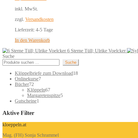
inkl. MwSt.
zzgl.
Versandkosten
Lieferzeit:
4-5 Tage
In den Warenkorb
6 Sterne Tüll; Ulrike Voelcker
Suche
Suche
18
Klöppelbriefe zum Download
18
7
Produkte
Onlinekurse
7
72
Produkte
Bücher
72
Produkte
67
Klöppeln
67
Produkte
5
Margaretenspitze
5
1
Produkte
Gutscheine
1
Produkt
Aktive Filter
kloeppeln.at
Mag. (FH) Sonja Schrammel