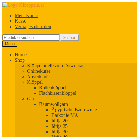
Zur
Zum
Navigation
Inhalt
Mein Konto
springen
springen
Kasse
Vertrag widerrufen
Suchen
Suchen
nach:
Menü
Home
Shop
Klöppelbriefe zum Download
Onlinekurse
Abverkauf
Klöppel
Rollenklöppel
Flachkissenklöppel
Garn
Baumwollgarn
Ägyptische Baumwolle
Barkonie MA
Idrija 20
Idrija 25
Idrija 30