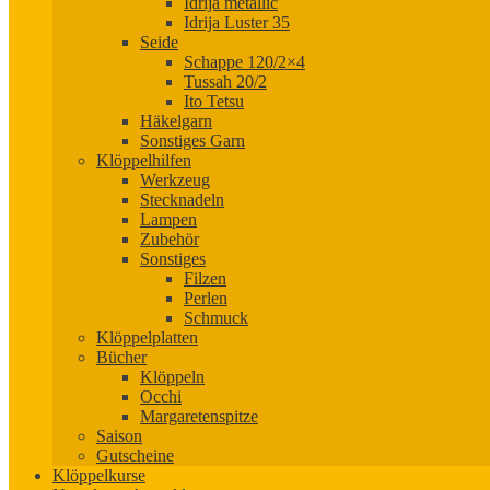
Idrija metallic
Idrija Luster 35
Seide
Schappe 120/2×4
Tussah 20/2
Ito Tetsu
Häkelgarn
Sonstiges Garn
Klöppelhilfen
Werkzeug
Stecknadeln
Lampen
Zubehör
Sonstiges
Filzen
Perlen
Schmuck
Klöppelplatten
Bücher
Klöppeln
Occhi
Margaretenspitze
Saison
Gutscheine
Klöppelkurse