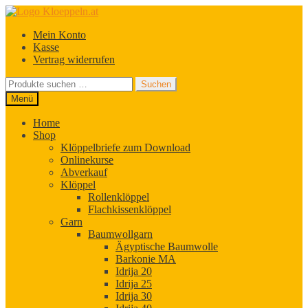
Zur
Zum
Navigation
Inhalt
Mein Konto
springen
springen
Kasse
Vertrag widerrufen
Suchen
Suchen
nach:
Menü
Home
Shop
Klöppelbriefe zum Download
Onlinekurse
Abverkauf
Klöppel
Rollenklöppel
Flachkissenklöppel
Garn
Baumwollgarn
Ägyptische Baumwolle
Barkonie MA
Idrija 20
Idrija 25
Idrija 30