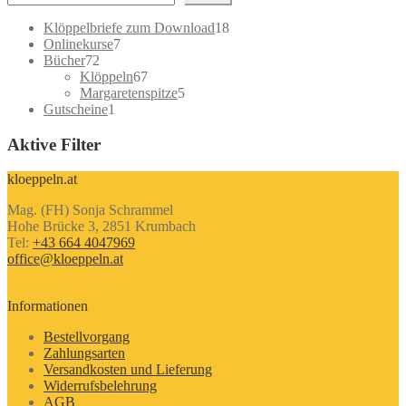
18
Klöppelbriefe zum Download
18
7
Produkte
Onlinekurse
7
72
Produkte
Bücher
72
Produkte
67
Klöppeln
67
Produkte
5
Margaretenspitze
5
1
Produkte
Gutscheine
1
Produkt
Aktive Filter
kloeppeln.at
Mag. (FH) Sonja Schrammel
Hohe Brücke 3, 2851 Krumbach
Tel:
+43 664 4047969
office@kloeppeln.at
Informationen
Bestellvorgang
Zahlungsarten
Versandkosten und Lieferung
Widerrufsbelehrung
AGB