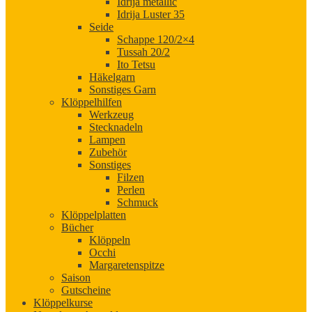
Idrija metallic
Idrija Luster 35
Seide
Schappe 120/2×4
Tussah 20/2
Ito Tetsu
Häkelgarn
Sonstiges Garn
Klöppelhilfen
Werkzeug
Stecknadeln
Lampen
Zubehör
Sonstiges
Filzen
Perlen
Schmuck
Klöppelplatten
Bücher
Klöppeln
Occhi
Margaretenspitze
Saison
Gutscheine
Klöppelkurse