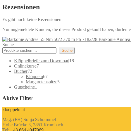
Rezensionen
Es gibt noch keine Rezensionen.
Nur angemeldete Kunden, die dieses Produkt gekauft haben, dürfen 
Barkonie Andrea
Suche
Suche
18
Klöppelbriefe zum Download
18
7
Produkte
Onlinekurse
7
72
Produkte
Bücher
72
Produkte
67
Klöppeln
67
Produkte
5
Margaretenspitze
5
1
Produkte
Gutscheine
1
Produkt
Aktive Filter
kloeppeln.at
Mag. (FH) Sonja Schrammel
Hohe Brücke 3, 2851 Krumbach
Tel:
+43 664 4047969