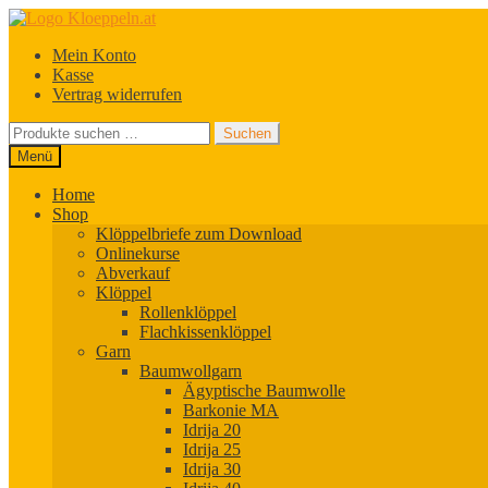
Zur
Zum
Navigation
Inhalt
Mein Konto
springen
springen
Kasse
Vertrag widerrufen
Suchen
Suchen
nach:
Menü
Home
Shop
Klöppelbriefe zum Download
Onlinekurse
Abverkauf
Klöppel
Rollenklöppel
Flachkissenklöppel
Garn
Baumwollgarn
Ägyptische Baumwolle
Barkonie MA
Idrija 20
Idrija 25
Idrija 30