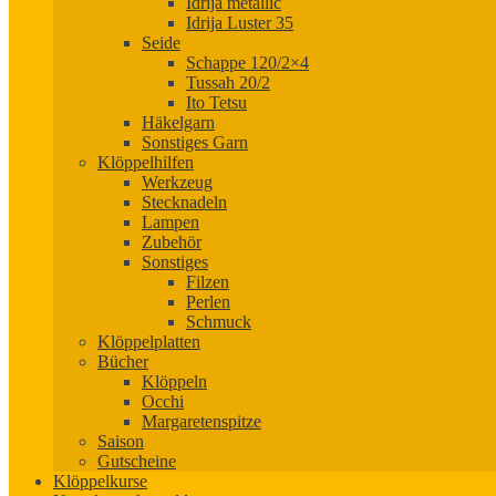
Idrija metallic
Idrija Luster 35
Seide
Schappe 120/2×4
Tussah 20/2
Ito Tetsu
Häkelgarn
Sonstiges Garn
Klöppelhilfen
Werkzeug
Stecknadeln
Lampen
Zubehör
Sonstiges
Filzen
Perlen
Schmuck
Klöppelplatten
Bücher
Klöppeln
Occhi
Margaretenspitze
Saison
Gutscheine
Klöppelkurse