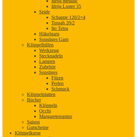
Idrija metallic
Idrija Luster 35
Seide
Schappe 120/2×4
Tussah 20/2
Ito Tetsu
Häkelgarn
Sonstiges Garn
Klöppelhilfen
Werkzeug
Stecknadeln
Lampen
Zubehör
Sonstiges
Filzen
Perlen
Schmuck
Klöppelplatten
Bücher
Klöppeln
Occhi
Margaretenspitze
Saison
Gutscheine
Klöppelkurse