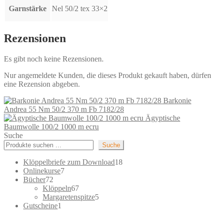
Garnstärke
Nel 50/2 tex 33×2
Rezensionen
Es gibt noch keine Rezensionen.
Nur angemeldete Kunden, die dieses Produkt gekauft haben, dürfen
eine Rezension abgeben.
Barkonie
Andrea 55 Nm 50/2 370 m Fb 7182/28
Ägyptische
Baumwolle 100/2 1000 m ecru
Suche
Suche
18
Klöppelbriefe zum Download
18
7
Produkte
Onlinekurse
7
72
Produkte
Bücher
72
Produkte
67
Klöppeln
67
Produkte
5
Margaretenspitze
5
1
Produkte
Gutscheine
1
Produkt