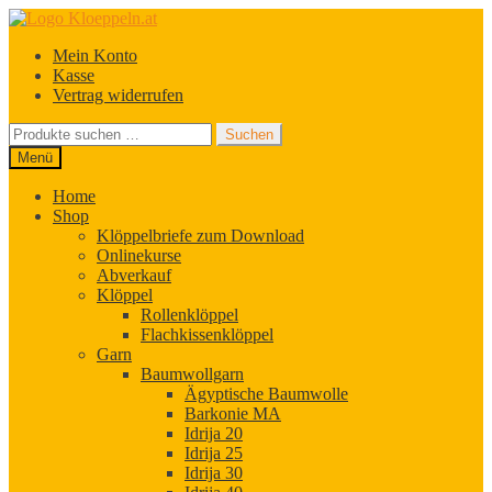
Zur
Zum
Navigation
Inhalt
Mein Konto
springen
springen
Kasse
Vertrag widerrufen
Suchen
Suchen
nach:
Menü
Home
Shop
Klöppelbriefe zum Download
Onlinekurse
Abverkauf
Klöppel
Rollenklöppel
Flachkissenklöppel
Garn
Baumwollgarn
Ägyptische Baumwolle
Barkonie MA
Idrija 20
Idrija 25
Idrija 30